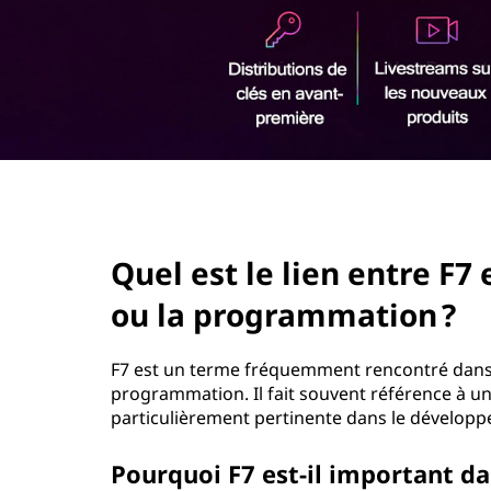
r
i
n
c
i
p
a
l
page hero 2/3
Quel est le lien entre F7
ou la programmation ?
F7 est un terme fréquemment rencontré dans le
programmation. Il fait souvent référence à une
particulièrement pertinente dans le dévelop
Pourquoi F7 est-il important da