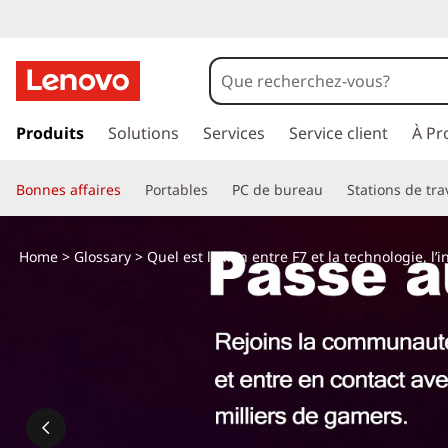
p
a
Produits
Solutions
Services
Service client
À Pr
s
s
Bonnes affaires
Portables
PC de bureau
Stations de tra
e
r
a
Home
>
Glossary
> Quel est le lien entre F7 et la technologie, 
u
c
o
n
t
e
n
u
p