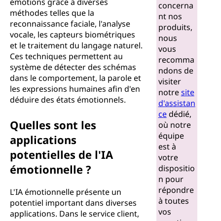
émotions grâce à diverses
concerna
méthodes telles que la
nt nos
reconnaissance faciale, l'analyse
produits,
vocale, les capteurs biométriques
nous
et le traitement du langage naturel.
vous
Ces techniques permettent au
recomma
système de détecter des schémas
ndons de
dans le comportement, la parole et
visiter
les expressions humaines afin d'en
notre
site
déduire des états émotionnels.
d'assistan
ce
dédié,
Quelles sont les
où notre
équipe
applications
est à
potentielles de l'IA
votre
émotionnelle ?
dispositio
n pour
répondre
L'IA émotionnelle présente un
à toutes
potentiel important dans diverses
vos
applications. Dans le service client,