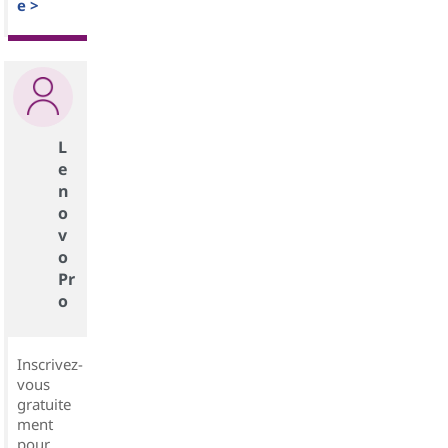
e >
L
e
n
o
v
o
Pr
o
Inscrivez-
vous
gratuite
ment
pour