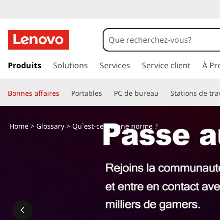
Q
u
'
p
a
Produits
Solutions
Services
Service client
À Pr
e
s
s
s
Bonnes affaires
Portables
PC de bureau
Stations de tra
e
r
t
a
Home
>
Glossary
> Qu`est-ce qu`une norme ?
u
-
c
o
c
n
t
e
e
n
q
u
p