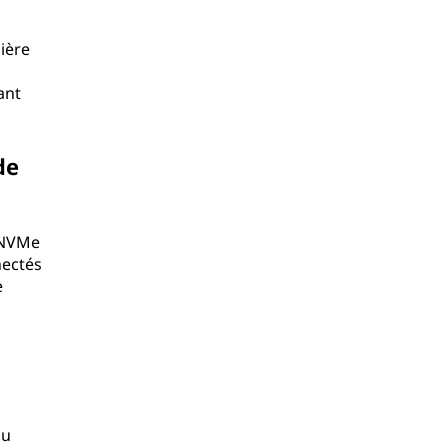
ière
ant
de
t NVMe
nectés
e
du