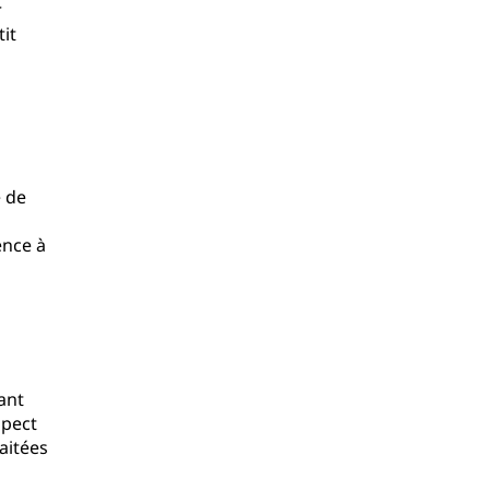
r
tit
e de
ence à
ant
spect
aitées