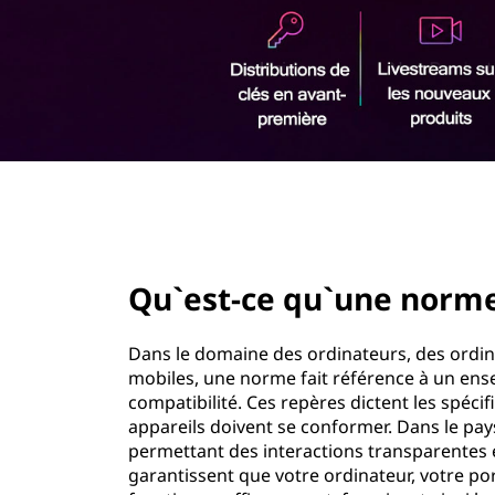
u
r
'
i
n
u
c
i
n
p
a
e
l
page hero 2/3
n
o
Qu`est-ce qu`une norme
r
Dans le domaine des ordinateurs, des ordin
m
mobiles, une norme fait référence à un ensem
compatibilité. Ces repères dictent les spéci
e
appareils doivent se conformer. Dans le pa
permettant des interactions transparentes en
?
garantissent que votre ordinateur, votre po