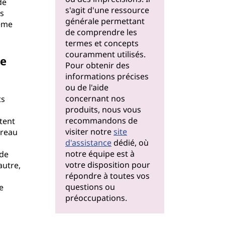
de
s'agit d'une ressource
es
générale permettant
tème
de comprendre les
termes et concepts
couramment utilisés.
re
Pour obtenir des
informations précises
ou de l'aide
concernant nos
ts
produits, nous vous
recommandons de
tent
visiter notre
site
ureau
d'assistance
dédié, où
notre équipe est à
 de
votre disposition pour
autre,
répondre à toutes vos
questions ou
ue
préoccupations.