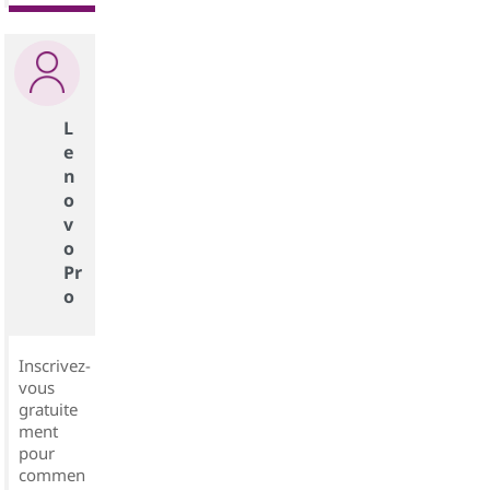
L
e
n
o
v
o
Pr
o
Inscrivez-
vous
gratuite
ment
pour
commen