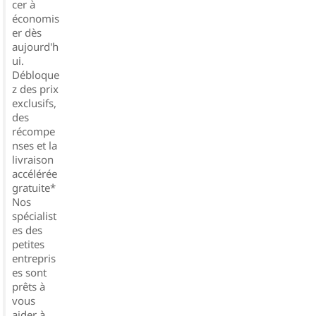
cer à
économis
er dès
aujourd'h
ui.
Débloque
z des prix
exclusifs,
des
récompe
nses et la
livraison
accélérée
gratuite*
Nos
spécialist
es des
petites
entrepris
es sont
prêts à
vous
aider à