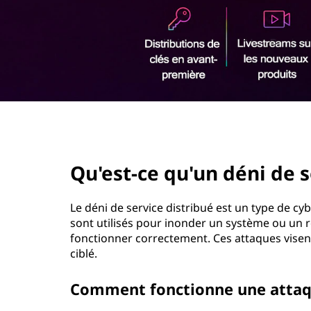
r
i
n
c
i
p
a
l
page hero 2/3
Qu'est-ce qu'un déni de s
Le déni de service distribué est un type de 
sont utilisés pour inonder un système ou un ré
fonctionner correctement. Ces attaques visent
ciblé.
Comment fonctionne une attaq