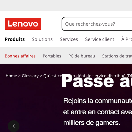
p
a
Produits
Solutions
Services
Service client
À Pr
s
s
Bonnes affaires
Portables
PC de bureau
Stations de tra
e
r
a
Home
>
Glossary
> Qu`est-ce qu`un déni de service distribué (D
u
c
o
n
t
e
n
u
p