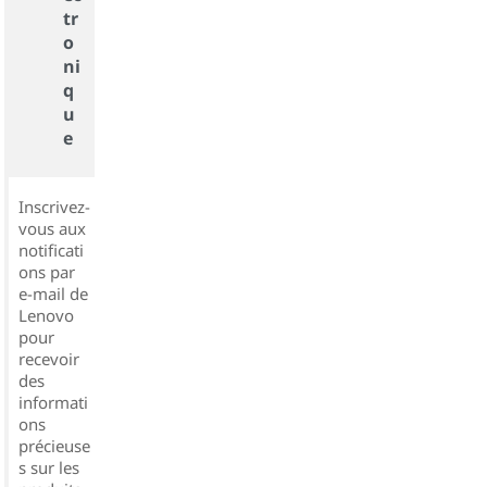
tr
o
ni
q
u
e
Inscrivez-
vous aux
notificati
ons par
e-mail de
Lenovo
pour
recevoir
des
informati
ons
précieuse
s sur les