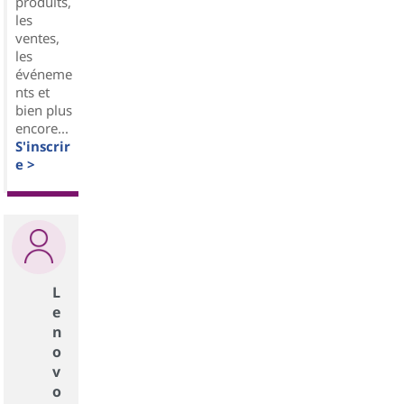
produits,
les
ventes,
les
événeme
nts et
bien plus
encore...
S'inscrir
e >
L
e
n
o
v
o