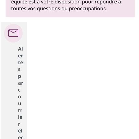
équipe est à votre disposition pour répondre à
toutes vos questions ou préoccupations.
Al
er
te
s
p
ar
c
o
u
rr
ie
r
él
ec