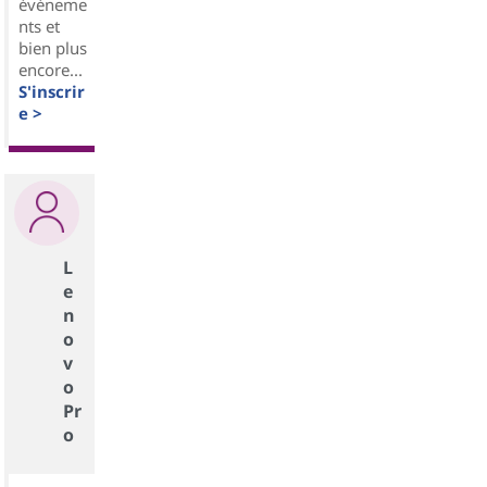
événeme
nts et
bien plus
encore...
S'inscrir
e >
L
e
n
o
v
o
Pr
o