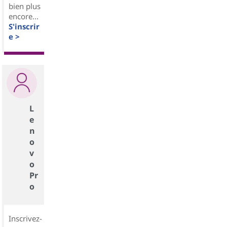
bien plus
encore...
S'inscrir
e >
L
e
n
o
v
o
Pr
o
Inscrivez-