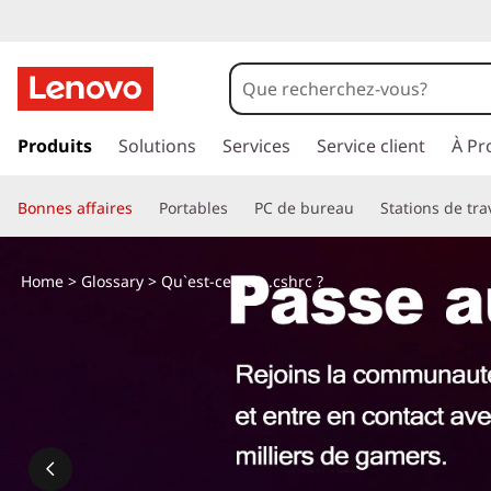
Q
u
'
p
a
Produits
Solutions
Services
Service client
À Pr
e
s
s
s
Bonnes affaires
Portables
PC de bureau
Stations de tra
e
r
t
a
Home
>
Glossary
> Qu`est-ce que .cshrc ?
u
-
c
o
c
n
t
e
e
n
q
u
p