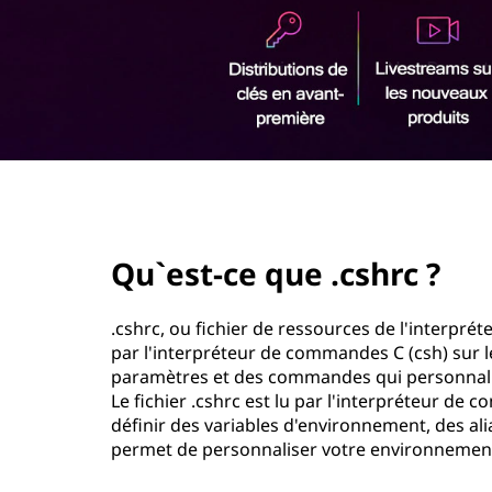
u
r
e
i
n
.
c
i
c
p
a
s
l
page hero 2/3
h
Qu`est-ce que .cshrc ?
r
c
.cshrc, ou fichier de ressources de l'interpré
par l'interpréteur de commandes C (csh) sur le
?
paramètres et des commandes qui personnali
Le fichier .cshrc est lu par l'interpréteur d
définir des variables d'environnement, des ali
permet de personnaliser votre environnement