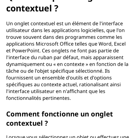
e
contextuel ?
x
Un onglet contextuel est un élément de l'interface
t
utilisateur dans les applications logicielles, que l'on
trouve souvent dans des programmes comme les
u
applications Microsoft Office telles que Word, Excel
et PowerPoint. Ces onglets ne font pas partie de
e
l'interface du ruban par défaut, mais apparaissent
l
dynamiquement ou « en contexte » en fonction de la
tâche ou de l'objet spécifique sélectionné. Ils
fournissent un ensemble d'outils et d'options
spécifiques au contexte actuel, rationalisant ainsi
l'interface utilisateur en n'affichant que les
fonctionnalités pertinentes.
Comment fonctionne un onglet
contextuel ?
Lorsque vous sélectionnez un objet ou effectuez une