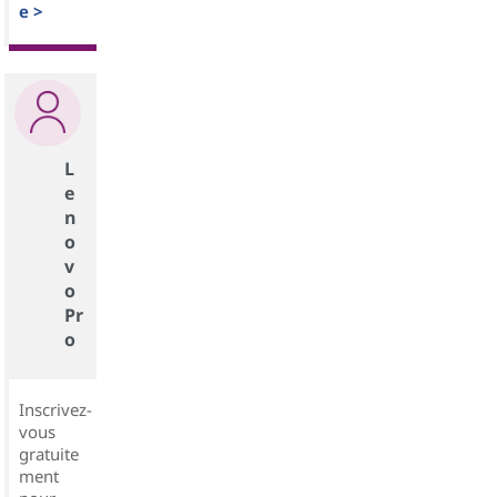
e >
L
e
n
o
v
o
Pr
o
Inscrivez-
vous
gratuite
ment