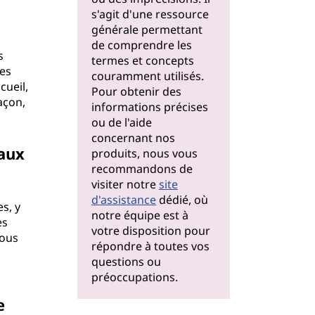
s'agit d'une ressource
générale permettant
de comprendre les
s
termes et concepts
les
couramment utilisés.
cueil,
Pour obtenir des
açon,
informations précises
ou de l'aide
concernant nos
 aux
produits, nous vous
recommandons de
visiter notre
site
d'assistance
dédié, où
s, y
notre équipe est à
es
votre disposition pour
vous
répondre à toutes vos
questions ou
préoccupations.
e