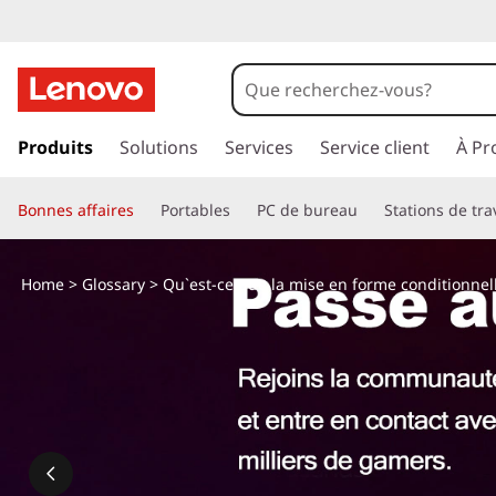
Q
u
'
p
a
Produits
Solutions
Services
Service client
À Pr
e
s
s
s
Bonnes affaires
Portables
PC de bureau
Stations de tra
e
r
t
a
Home
>
Glossary
> Qu`est-ce que la mise en forme conditionnell
u
-
c
o
c
n
t
e
e
n
q
u
p