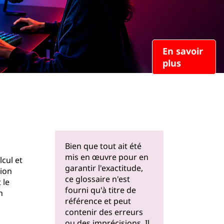
En savoir
plus
Bien que tout ait été
mis en œuvre pour en
lcul et
garantir l'exactitude,
tion
ce glossaire n'est
 le
fourni qu'à titre de
n
référence et peut
contenir des erreurs
ou des imprécisions. Il