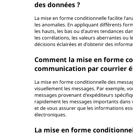
n
des données ?
n
La mise en forme conditionnelle facilite l'
les anomalies. En appliquant différents fo
e
les hauts, les bas ou d'autres tendances dans
les corrélations, les valeurs aberrantes ou 
l
décisions éclairées et d'obtenir des inform
?
Comment la mise en forme cond
communication par courrier é
La mise en forme conditionnelle des messag
visuellement les messages. Par exemple, vo
messages provenant d'expéditeurs spécifiqu
rapidement les messages importants dans v
et de vous assurer que les informations ess
électroniques.
La mise en forme conditionnell