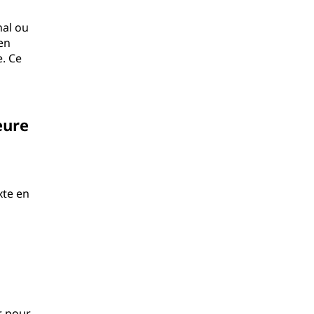
nal ou
en
e. Ce
eure
xte en
r pour