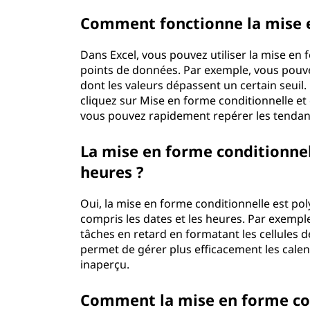
g
Comment fonctionne la mise e
e
Dans Excel, vous pouvez utiliser la mise en
points de données. Par exemple, vous pouve
c
dont les valeurs dépassent un certain seuil. P
cliquez sur Mise en forme conditionnelle et 
o
vous pouvez rapidement repérer les tendan
n
La mise en forme conditionnel
d
heures ?
i
Oui, la mise en forme conditionnelle est pol
compris les dates et les heures. Par exempl
t
tâches en retard en formatant les cellules 
permet de gérer plus efficacement les calend
i
inaperçu.
o
Comment la mise en forme cond