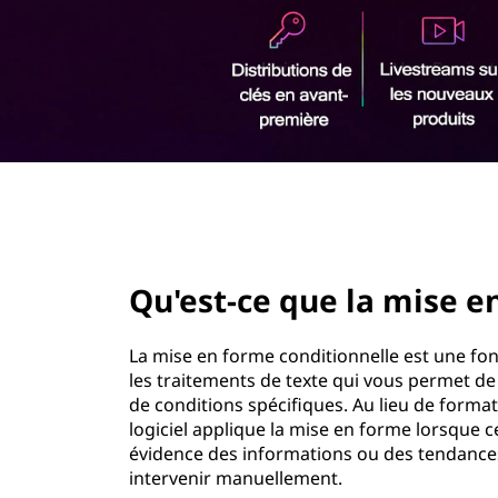
u
r
e
i
n
l
c
i
e
p
a
f
l
page hero 2/3
o
r
Qu'est-ce que la mise e
m
La mise en forme conditionnelle est une fonct
a
les traitements de texte qui vous permet de
de conditions spécifiques. Au lieu de forma
t
logiciel applique la mise en forme lorsque ce
évidence des informations ou des tendance
a
intervenir manuellement.