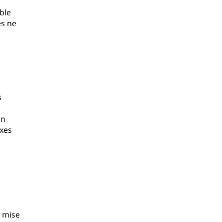
ble
es ne
s
on
exes
a mise