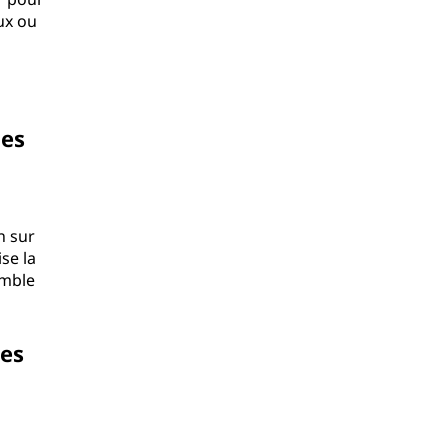
ux ou
les
n sur
se la
emble
des