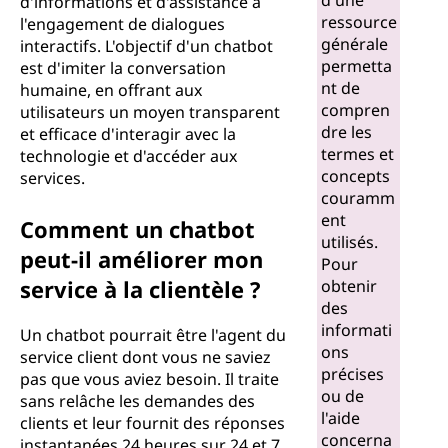
d'une
d'informations et d'assistance à
ressource
l'engagement de dialogues
générale
interactifs. L'objectif d'un chatbot
permetta
est d'imiter la conversation
nt de
humaine, en offrant aux
compren
utilisateurs un moyen transparent
dre les
et efficace d'interagir avec la
termes et
technologie et d'accéder aux
concepts
services.
couramm
ent
Comment un chatbot
utilisés.
peut-il améliorer mon
Pour
service à la clientèle ?
obtenir
des
informati
Un chatbot pourrait être l'agent du
ons
service client dont vous ne saviez
précises
pas que vous aviez besoin. Il traite
ou de
sans relâche les demandes des
l'aide
clients et leur fournit des réponses
concerna
instantanées 24 heures sur 24 et 7