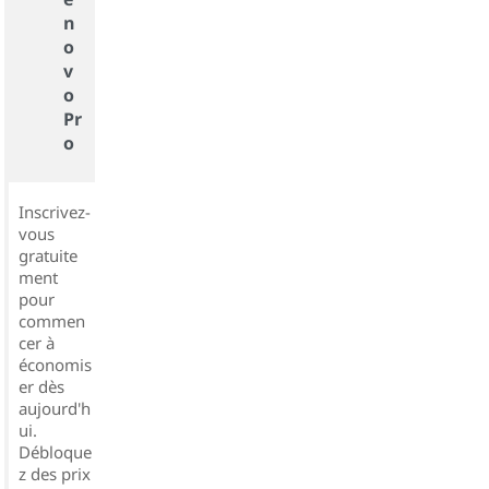
n
o
v
o
Pr
o
Inscrivez-
vous
gratuite
ment
pour
commen
cer à
économis
er dès
aujourd'h
ui.
Débloque
z des prix