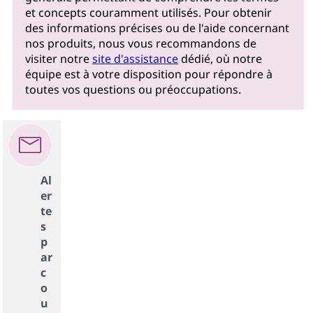
et concepts couramment utilisés. Pour obtenir
des informations précises ou de l'aide concernant
nos produits, nous vous recommandons de
visiter notre
site d'assistance
dédié, où notre
équipe est à votre disposition pour répondre à
toutes vos questions ou préoccupations.
Al
er
te
s
p
ar
c
o
u