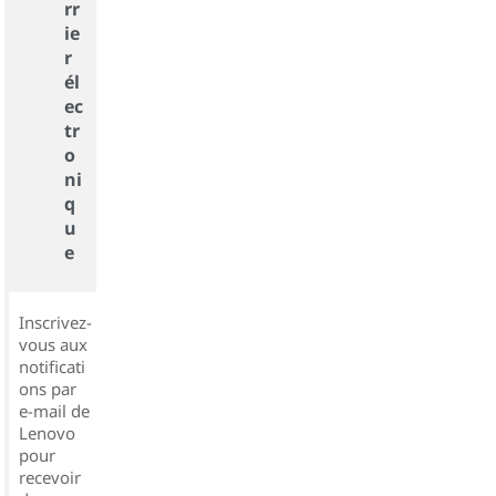
rr
ie
r
él
ec
tr
o
ni
q
u
e
Inscrivez-
vous aux
notificati
ons par
e-mail de
Lenovo
pour
recevoir