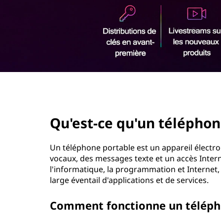
r
i
n
c
i
p
a
l
page hero 2/3
Qu'est-ce qu'un téléphon
Un téléphone portable est un appareil électr
vocaux, des messages texte et un accès Interne
l'informatique, la programmation et Internet,
large éventail d'applications et de services.
Comment fonctionne un téléph