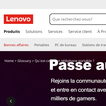
p
a
Produits
Solutions
Services
Service client
À Pr
s
s
Bonnes affaires
Portables
PC de bureau
Stations de tra
e
r
a
Home
>
Glossary
> Qu`est-ce qu`un téléphone portable ?
u
c
o
n
t
e
n
u
p