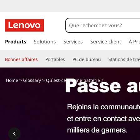
p
a
Produits
Solutions
Services
Service client
À Pr
s
s
Bonnes affaires
Portables
PC de bureau
Stations de tra
e
r
a
Home
>
Glossary
> Qu`est-ce qu`une batterie ?
u
c
o
n
t
e
n
u
p