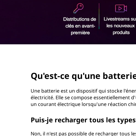
r
i
n
c
i
p
a
l
page hero 2/3
Qu'est-ce qu'une batterie
Une batterie est un dispositif qui stocke l'én
électricité. Elle se compose essentiellement d
un courant électrique lorsqu'une réaction chi
Puis-je recharger tous les types
Non, il n'est pas possible de recharger tous le