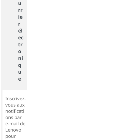
u
rr
ie
r
él
ec
tr
o
ni
q
u
e
Inscrivez-
vous aux
notificati
ons par
e-mail de
Lenovo
pour