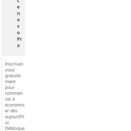
L
e
n
o
v
o
Pr
o
Inscrivez-
vous
gratuite
ment
pour
commen
cer à
économis
er dès
aujourd'h
ui.
Débloque