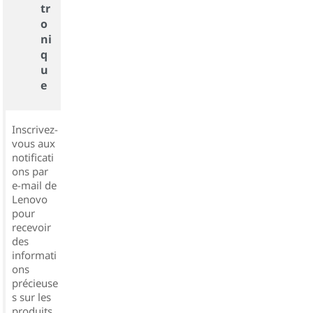
tr
o
ni
q
u
e
Inscrivez-
vous aux
notificati
ons par
e-mail de
Lenovo
pour
recevoir
des
informati
ons
précieuse
s sur les
produits,