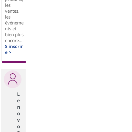
les
ventes,
les
événeme
nts et
bien plus
encore...
S'inscrir
e >
L
e
n
o
v
o