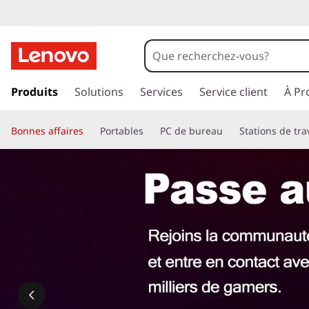
p
a
Produits
Solutions
Services
Service client
À Pr
s
s
Bonnes affaires
Portables
PC de bureau
Stations de tra
e
r
a
u
c
o
n
t
e
n
u
p