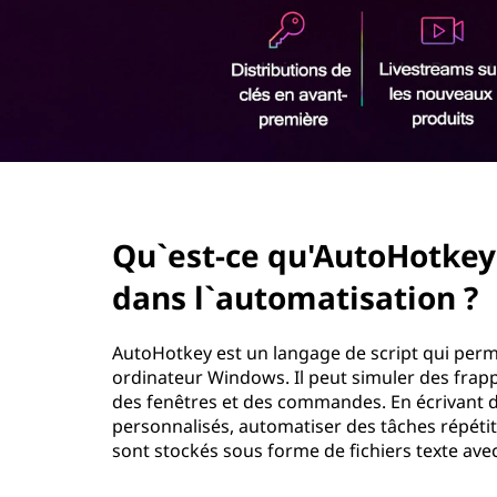
r
i
n
c
i
p
a
l
page hero 2/3
Qu`est-ce qu'AutoHotkey 
dans l`automatisation ?
AutoHotkey est un langage de script qui perme
ordinateur Windows. Il peut simuler des fra
des fenêtres et des commandes. En écrivant de
personnalisés, automatiser des tâches répétit
sont stockés sous forme de fichiers texte avec 