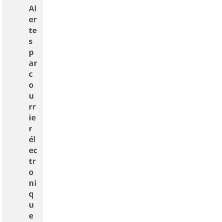
Al
er
te
s
p
ar
c
o
u
rr
ie
r
él
ec
tr
o
ni
q
u
e