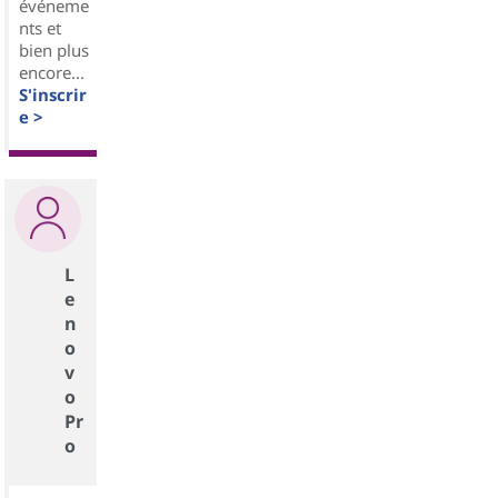
événeme
nts et
bien plus
encore...
S'inscrir
e >
L
e
n
o
v
o
Pr
o