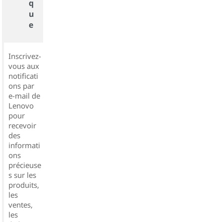
q
u
e
Inscrivez-
vous aux
notificati
ons par
e-mail de
Lenovo
pour
recevoir
des
informati
ons
précieuse
s sur les
produits,
les
ventes,
les