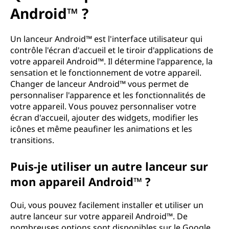
u
Android™ ?
'
Un lanceur Android™ est l'interface utilisateur qui
u
contrôle l'écran d'accueil et le tiroir d'applications de
votre appareil Android™. Il détermine l'apparence, la
n
sensation et le fonctionnement de votre appareil.
Changer de lanceur Android™ vous permet de
l
personnaliser l'apparence et les fonctionnalités de
a
votre appareil. Vous pouvez personnaliser votre
écran d'accueil, ajouter des widgets, modifier les
n
icônes et même peaufiner les animations et les
transitions.
c
Puis-je utiliser un autre lanceur sur
e
mon appareil Android™ ?
u
Oui, vous pouvez facilement installer et utiliser un
r
autre lanceur sur votre appareil Android™. De
nombreuses options sont disponibles sur le Google