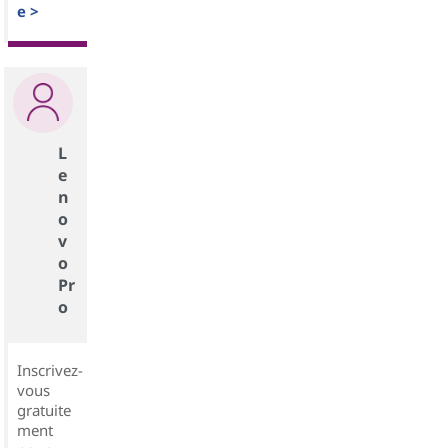
e >
L
e
n
o
v
o
Pr
o
Inscrivez-
vous
gratuite
ment