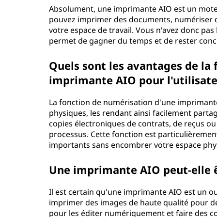
n
Absolument, une imprimante AIO est un moteu
pouvez imprimer des documents, numériser de
-
votre espace de travail. Vous n'avez donc pas 
permet de gagner du temps et de rester conce
u
n
Quels sont les avantages de la
imprimante AIO pour l'utilisate
(
La fonction de numérisation d'une impriman
A
physiques, les rendant ainsi facilement parta
copies électroniques de contrats, de reçus ou
I
processus. Cette fonction est particulièremen
importants sans encombrer votre espace phy
O
)
Une imprimante AIO peut-elle êt
?
Il est certain qu'une imprimante AIO est un ou
imprimer des images de haute qualité pour de
pour les éditer numériquement et faire des copie