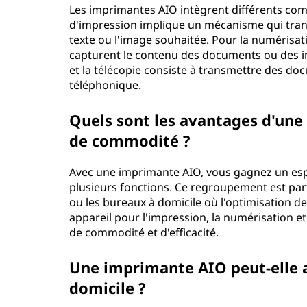
Les imprimantes AIO intègrent différents com
a
d'impression implique un mécanisme qui transfè
texte ou l'image souhaitée. Pour la numérisatio
n
capturent le contenu des documents ou des i
et la télécopie consiste à transmettre des do
t
téléphonique.
e
Quels sont les avantages d'une
t
de commodité ?
o
Avec une imprimante AIO, vous gagnez un espa
plusieurs fonctions. Ce regroupement est part
u
ou les bureaux à domicile où l'optimisation de 
appareil pour l'impression, la numérisation et 
t
de commodité et d'efficacité.
-
Une imprimante AIO peut-elle a
e
domicile ?