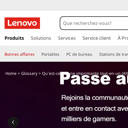
Q
u
'
p
a
Produits
Solutions
Services
Service client
À Pr
e
s
s
s
Bonnes affaires
Portables
PC de bureau
Stations de tra
e
r
t
a
Home
>
Glossary
> Qu`est-ce qu`une imprimante tout-en-un (AIO
u
-
c
o
c
n
t
e
e
n
q
u
p