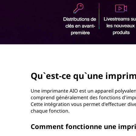
u
r
'
i
n
u
c
i
n
p
a
e
l
page hero 2/3
i
Qu`est-ce qu`une imprim
m
p
Une imprimante AIO est un appareil polyvalent
comprend généralement des fonctions d'impres
r
Cette intégration vous permet d'effectuer dive
chaque fonction.
i
Comment fonctionne une impr
m