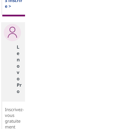
S'inscrir
e >
L
e
n
o
v
o
Pr
o
Inscrivez-
vous
gratuite
ment