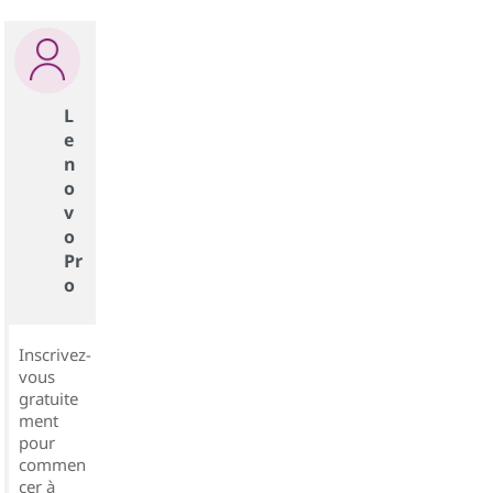
L
e
n
o
v
o
Pr
o
Inscrivez-
vous
gratuite
ment
pour
commen
cer à