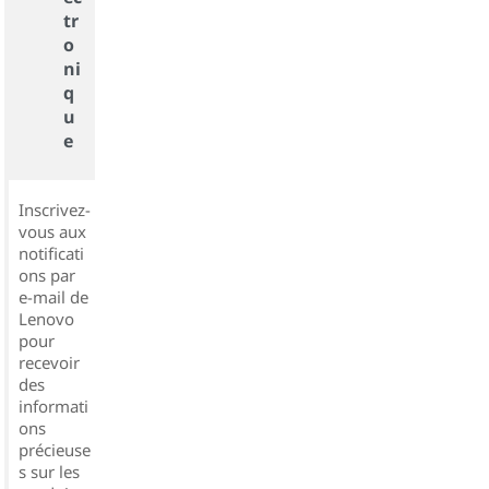
tr
o
ni
q
u
e
Inscrivez-
vous aux
notificati
ons par
e-mail de
Lenovo
pour
recevoir
des
informati
ons
précieuse
s sur les