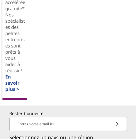
accélérée
gratuite*
Nos
spécialist
es des
petites
entrepris
es sont
prêts à
vous
aider à
réussir !
En
savoir
plus >
Rester Connecté
Entrez votre email ici
Sélectionnez un pays ou une région :