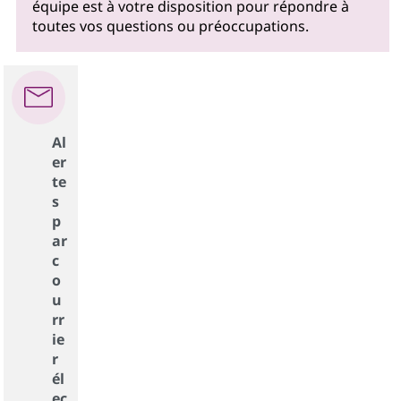
équipe est à votre disposition pour répondre à
toutes vos questions ou préoccupations.
Al
er
te
s
p
ar
c
o
u
rr
ie
r
él
ec