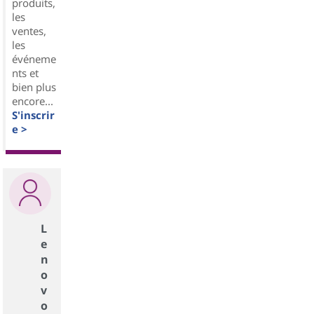
produits,
les
ventes,
les
événeme
nts et
bien plus
encore...
S'inscrir
e >
L
e
n
o
v
o