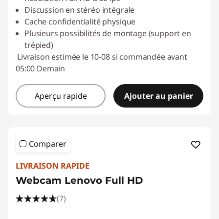
Discussion en stéréo intégrale
Code de réduction :
ACC‑SAVE
Cache confidentialité physique
Plusieurs possibilités de montage (support en
trépied)
Livraison estimée le 10-08 si commandée avant
05:00 Demain
Aperçu rapide
Ajouter au panier
Comparer
LIVRAISON RAPIDE
Webcam Lenovo Full HD
(7)