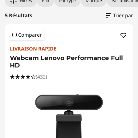
d
Filtres
Prix
Par type
Marque
Par utilisatio
e
5 Résultats
Trier par
o
Comparer
LIVRAISON RAPIDE
Webcam Lenovo Performance Full
HD
(432)