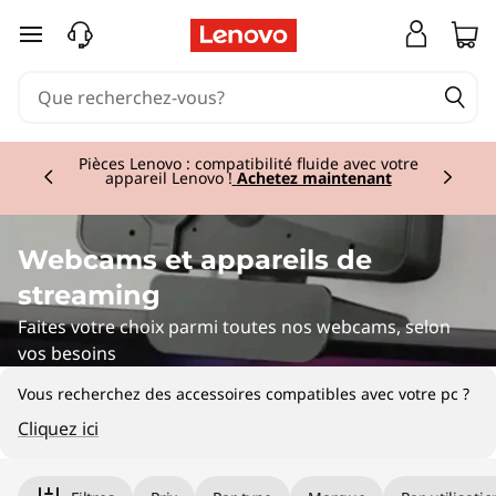
W
passer au contenu principal
e
b
Currently displaying item 2 of 3
c
Pièces Lenovo : compatibilité fluide avec votre
appareil Lenovo !
Achetez maintenant
a
m
Webcams et appareils de
streaming
s
Faites votre choix parmi toutes nos webcams, selon
&
vos besoins
V
Vous recherchez des accessoires compatibles avec votre pc ?
Cliquez ici
i
Original Price 69.01 BE_EUR Discounted Price
Original Price 99.00 BE_EUR Discounted Pric
Original Price 39.01 BE_EUR Discounted Price
Original Price 94.00 BE_EUR Discounted Pric
Original Price 99.00 BE_EUR Discounted Pric