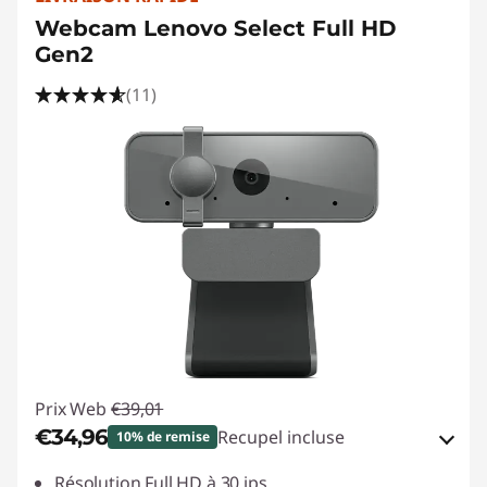
Webcam Lenovo Select Full HD
Gen2
(11)
Prix Web
€39,01
€34,96
Recupel incluse
10% de remise
Bons de réduction en ligne :
-€4,05
Résolution Full HD à 30 ips