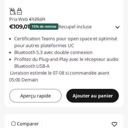
0.95W-3.25W
Prix Web
€129,01
€109,01
Recupel incluse
15% de remise
Bons de réduction en ligne :
-€20,00
Certification Teams pour open space et optimisé
pour autres plateformes UC
Code de réduction :
ACC‑SAVE
Bluetooth 5.3 avec double connexion
Profitez du Plug-and-Play avec le récepteur audio
Bluetooth USB-A
Livraison estimée le 07-08 si commandée avant
05:00 Demain
Aperçu rapide
Ajouter au panier
Comparer