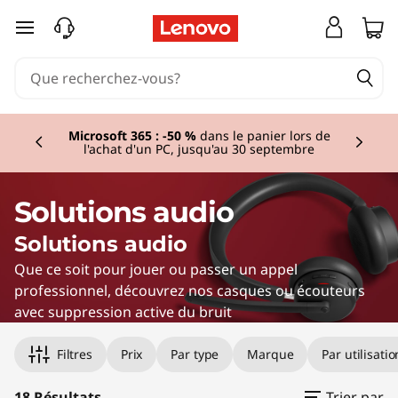
S
passer au contenu principal
p
e
Currently displaying item 3 of 3
a
Microsoft 365 : -50 %
dans le panier lors de
l'achat d'un PC, jusqu'au 30 septembre
k
e
Solutions audio
r
Solutions audio
Que ce soit pour jouer ou passer un appel
s
professionnel, découvrez nos casques ou écouteurs
avec suppression active du bruit
Original Price 129.01 BE_EUR Discounted Price
Original Price 29.00 BE_EUR Discounted Pric
Original Price 59.01 BE_EUR Discounted Price
Original Price 119.00 BE_EUR Discounted Pric
Original Price 89.01 BE_EUR Discounted Price
Original Price 29.00 BE_EUR Discounted Pric
Original Price 29.00 BE_EUR Discounted Pric
Filtres
Prix
Par type
Marque
Par utilisatio
18 Résultats
Trier par