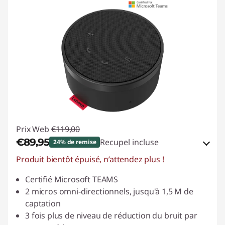
Prix Web
€119,00
€89,95
Recupel incluse
24% de remise
Produit bientôt épuisé, n’attendez plus !
Bons de réduction en ligne :
-€29,05
Certifié Microsoft TEAMS
Code de réduction :
ACC‑SAVE
2 micros omni-directionnels, jusqu'à 1,5 M de
captation
3 fois plus de niveau de réduction du bruit par