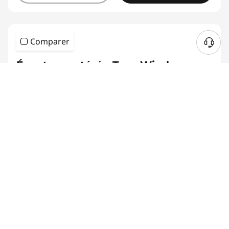
Comparer
Écouteurs stéréo True Wireless
Lenovo E310 - Noir
(169)