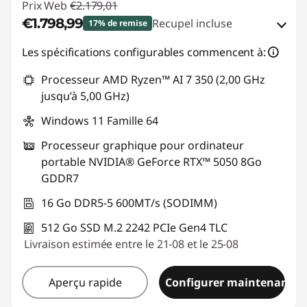
Prix Web
€2.179,01
€1.798,99
Recupel incluse
17% de remise
Bons de réduction en ligne :
-€380,02
Les spécifications configurables commencent à:
Processeur AMD Ryzen™ AI 7 350 (2,00 GHz
Code de réduction :
GAMING-DEAL
jusqu’à 5,00 GHz)
Windows 11 Famille 64
Processeur graphique pour ordinateur
portable NVIDIA® GeForce RTX™ 5050 8Go
GDDR7
16 Go DDR5-5 600MT/s (SODIMM)
512 Go SSD M.2 2242 PCIe Gen4 TLC
Livraison estimée entre le 21-08 et le 25-08
Aperçu rapide
Configurer maintenant