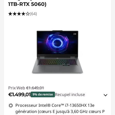
1TB-RTX 5060)
(64)
Prix Web
€1.649,01
€1.499,01
Recupel incluse
9% de remise
Bons de réduction en ligne :
-€150,00
Processeur Intel® Core™ i7-13650HX 13e
génération (cœurs E jusqu’à 3,60 GHz cœurs P