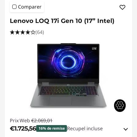
Comparer
Lenovo LOQ 17i Gen 10 (17” Intel)
(64)
Prix Web
€2.069,01
€1.725,56
Recupel incluse
16% de remise