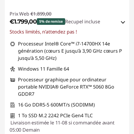
Prix Web
€1.899,00
€1.799,00
Recupel incluse
5% de remise
Stocks limités, n’attendez pas !
Bons de réduction en ligne :
-€100,00
Processeur Intel® Core™ i7-14700HX 14e
Code de réduction :
SUMMER-SAVINGS
génération (cœurs E jusqu’à 3,90 GHz cœurs P
jusqu’à 5,50 GHz)
Windows 11 Famille 64
Processeur graphique pour ordinateur
portable NVIDIA® GeForce RTX™ 5060 8Go
GDDR7
16 Go DDR5-5 600MT/s (SODIMM)
1 To SSD M.2 2242 PCIe Gen4 TLC
Livraison estimée le 11-08 si commandée avant
05:00 Demain