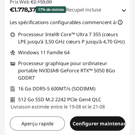
Prix Web
€2.159,00
€1.778,37
Recupel incluse
17% de remise
Bons de réduction en ligne :
-€380,63
Les spécifications configurables commencent à:
Processeur Intel® Core™ Ultra 7 355 (cœurs
Code de réduction :
GAMING-DEAL
LPE jusqu’à 3,50 GHz cœurs P jusqu’à 4,70 GHz)
Windows 11 Famille 64
Processeur graphique pour ordinateur
portable NVIDIA® GeForce RTX™ 5050 8Go
GDDR7
16 Go DDR5-5 600MT/s (SODIMM)
512 Go SSD M.2 2242 PCIe Gen4 QLC
Livraison estimée entre le 19-08 et le 21-08
Aperçu rapide
Configurer maintenant