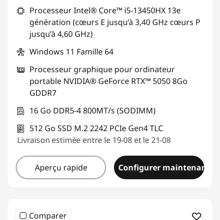
Processeur Intel® Core™ i5-13450HX 13e
Code de réduction :
GAMING-DEAL
génération (cœurs E jusqu’à 3,40 GHz cœurs P
jusqu’à 4,60 GHz)
Windows 11 Famille 64
Processeur graphique pour ordinateur
portable NVIDIA® GeForce RTX™ 5050 8Go
GDDR7
16 Go DDR5-4 800MT/s (SODIMM)
512 Go SSD M.2 2242 PCIe Gen4 TLC
Livraison estimée entre le 19-08 et le 21-08
Aperçu rapide
Configurer maintenant
Comparer