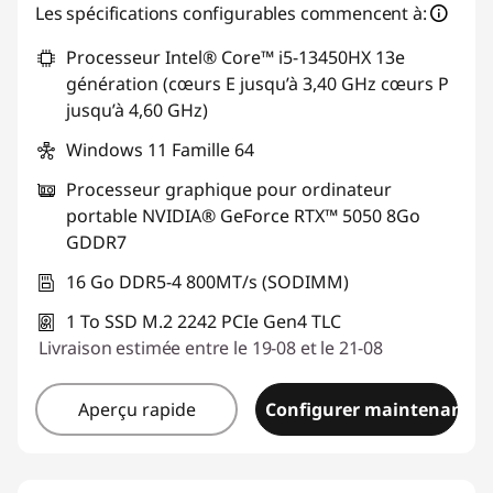
Bons de réduction en ligne :
-€321,68
Les spécifications configurables commencent à:
Processeur Intel® Core™ i5-13450HX 13e
Code de réduction :
GAMING-DEAL
génération (cœurs E jusqu’à 3,40 GHz cœurs P
jusqu’à 4,60 GHz)
Windows 11 Famille 64
Processeur graphique pour ordinateur
portable NVIDIA® GeForce RTX™ 5050 8Go
GDDR7
16 Go DDR5-4 800MT/s (SODIMM)
1 To SSD M.2 2242 PCIe Gen4 TLC
Livraison estimée entre le 19-08 et le 21-08
Aperçu rapide
Configurer maintenant