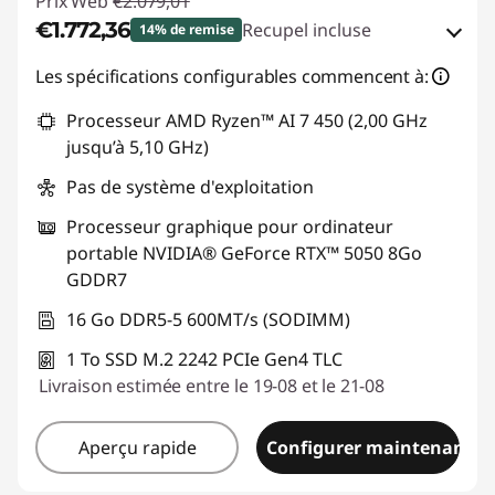
Prix Web
€2.079,01
€1.772,36
Recupel incluse
14% de remise
Bons de réduction en ligne :
-€306,65
Les spécifications configurables commencent à:
Processeur AMD Ryzen™ AI 7 450 (2,00 GHz
Code de réduction :
GAMING-DEAL
jusqu’à 5,10 GHz)
Pas de système d'exploitation
Processeur graphique pour ordinateur
portable NVIDIA® GeForce RTX™ 5050 8Go
GDDR7
16 Go DDR5-5 600MT/s (SODIMM)
1 To SSD M.2 2242 PCIe Gen4 TLC
Livraison estimée entre le 19-08 et le 21-08
Aperçu rapide
Configurer maintenant