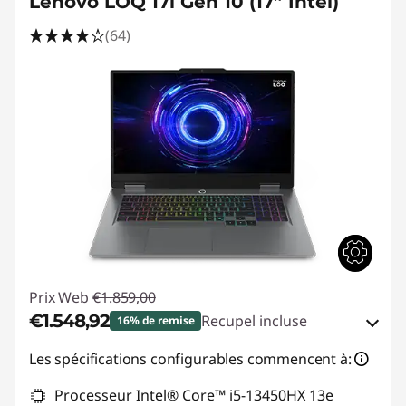
Lenovo LOQ 17i Gen 10 (17” Intel)
(64)
Prix Web
€1.859,00
€1.548,92
Recupel incluse
16% de remise
Bons de réduction en ligne :
-€310,08
Les spécifications configurables commencent à:
Processeur Intel® Core™ i5-13450HX 13e
Code de réduction :
GAMING-DEAL