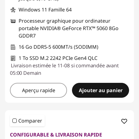
o
Windows 11 Famille 64
Processeur graphique pour ordinateur
w
portable NVIDIA® GeForce RTX™ 5060 8Go
s
GDDR7
16 Go DDR5-5 600MT/s (SODIMM)
1 To SSD M.2 2242 PCIe Gen4 QLC
Livraison estimée le 11-08 si commandée avant
05:00 Demain
Aperçu rapide
Ajouter au panier
Comparer
CONFIGURABLE & LIVRAISON RAPIDE