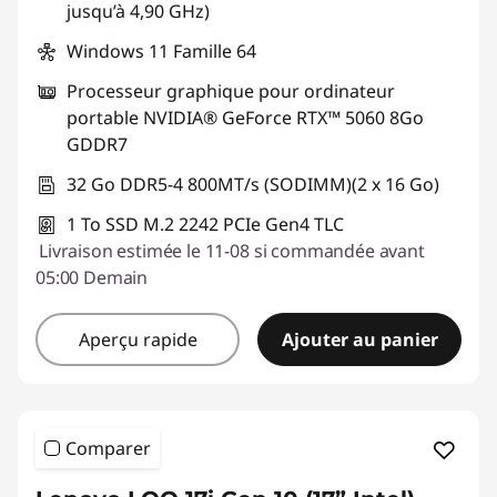
Code de réduction :
SUMMER-SAVINGS
jusqu’à 4,90 GHz)
Windows 11 Famille 64
Processeur graphique pour ordinateur
portable NVIDIA® GeForce RTX™ 5060 8Go
GDDR7
32 Go DDR5-4 800MT/s (SODIMM)(2 x 16 Go)
1 To SSD M.2 2242 PCIe Gen4 TLC
Livraison estimée le 11-08 si commandée avant
05:00 Demain
Aperçu rapide
Ajouter au panier
Comparer