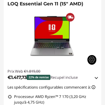
LOQ Essential Gen 11 (15" AMD)
Prix Web
€1.819,00
€1.417,73
Recupel incluse
22% de remise
Bons de réduction en ligne :
-€401,27
Les spécifications configurables commencent à:
Processeur AMD Ryzen™ 7 170 (3,20 GHz
Code de réduction :
GAMING-DEAL
jusqu’à 4,75 GHz)