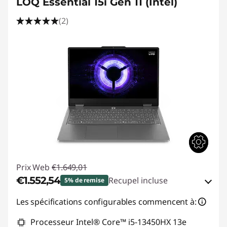
LOQ Essential 15i Gen 11 (Intel)
(2)
Prix Web
€1.649,01
€1.552,54
Recupel incluse
5% de remise
Bons de réduction en ligne :
-€96,47
Les spécifications configurables commencent à:
Processeur Intel® Core™ i5-13450HX 13e
Code de réduction :
GAMING-DEAL