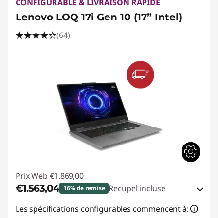
CONFIGURABLE & LIVRAISON RAPIDE
Lenovo LOQ 17i Gen 10 (17” Intel)
(64)
Prix Web
€1.869,00
€1.563,04
Recupel incluse
16% de remise
Bons de réduction en ligne :
-€305,96
Les spécifications configurables commencent à: