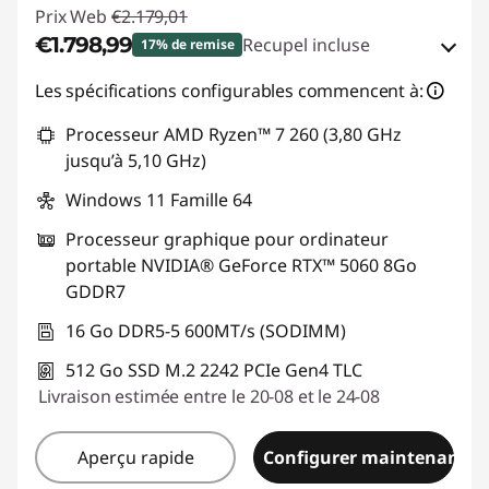
Prix Web
€2.179,01
€1.798,99
Recupel incluse
17% de remise
Bons de réduction en ligne :
-€380,02
Les spécifications configurables commencent à:
Processeur AMD Ryzen™ 7 260 (3,80 GHz
Code de réduction :
GAMING-DEAL
jusqu’à 5,10 GHz)
Windows 11 Famille 64
Processeur graphique pour ordinateur
portable NVIDIA® GeForce RTX™ 5060 8Go
GDDR7
16 Go DDR5-5 600MT/s (SODIMM)
512 Go SSD M.2 2242 PCIe Gen4 TLC
Livraison estimée entre le 20-08 et le 24-08
Aperçu rapide
Configurer maintenant