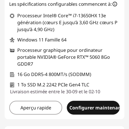
Bons de réduction en ligne :
-€343,45
Les spécifications configurables commencent à:
Processeur Intel® Core™ i7-13650HX 13e
Code de réduction :
GAMING-DEAL
génération (cœurs E jusqu’à 3,60 GHz cœurs P
jusqu’à 4,90 GHz)
Windows 11 Famille 64
Processeur graphique pour ordinateur
portable NVIDIA® GeForce RTX™ 5060 8Go
GDDR7
16 Go DDR5-4 800MT/s (SODIMM)
1 To SSD M.2 2242 PCIe Gen4 TLC
Livraison estimée entre le 30-09 et le 02-10
Aperçu rapide
Configurer maintenant