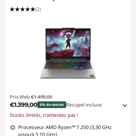
s
(2)
g
a
m
i
n
g
W
Prix Web
€1.499,00
i
€1.399,00
Recupel incluse
6% de remise
Stocks limités, n’attendez pas !
Bons de réduction en ligne :
-€100,00
n
Processeur AMD Ryzen™ 7 250 (3,30 GHz
d
Code de réduction :
SUMMER-SAVINGS
jusqu’à 5,10 GHz)