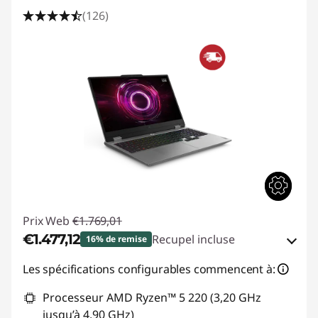
(126)
Prix Web
€1.769,01
€1.477,12
Recupel incluse
16% de remise
Bons de réduction en ligne :
-€291,89
Les spécifications configurables commencent à:
Processeur AMD Ryzen™ 5 220 (3,20 GHz
Code de réduction :
GAMING-DEAL
jusqu’à 4,90 GHz)