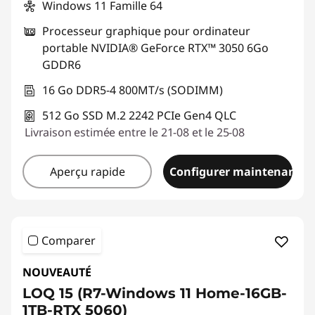
Windows 11 Famille 64
r
Processeur graphique pour ordinateur
s
portable NVIDIA® GeForce RTX™ 3050 6Go
GDDR6
p
16 Go DDR5-4 800MT/s (SODIMM)
o
512 Go SSD M.2 2242 PCIe Gen4 QLC
Livraison estimée entre le 21-08 et le 25-08
r
t
Aperçu rapide
Configurer maintenant
a
b
Comparer
l
NOUVEAUTÉ
e
LOQ 15 (R7-Windows 11 Home-16GB-
1TB-RTX 5060)