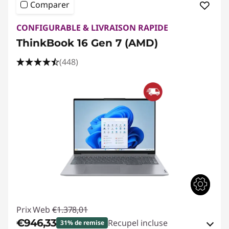
Comparer
CONFIGURABLE & LIVRAISON RAPIDE
ThinkBook 16 Gen 7 (AMD)
(448)
Prix Web
€1.378,01
€946,33
Recupel incluse
31% de remise