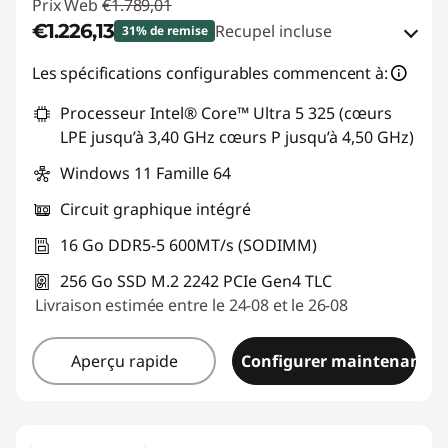
Prix Web
€1.789,01
€1.226,13
Recupel incluse
31% de remise
Bons de réduction en ligne :
-€562,88
Les spécifications configurables commencent à:
Processeur Intel® Core™ Ultra 5 325 (cœurs
Code de réduction :
THINKDEAL
LPE jusqu’à 3,40 GHz cœurs P jusqu’à 4,50 GHz)
Windows 11 Famille 64
Circuit graphique intégré
16 Go DDR5-5 600MT/s (SODIMM)
256 Go SSD M.2 2242 PCIe Gen4 TLC
Livraison estimée entre le 24-08 et le 26-08
Aperçu rapide
Configurer maintenant