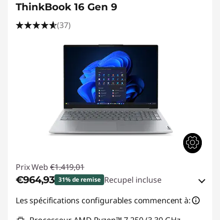
ThinkBook 16 Gen 9
(37)
Prix Web
€1.419,01
€964,93
Recupel incluse
31% de remise
Bons de réduction en ligne :
-€454,08
Les spécifications configurables commencent à: