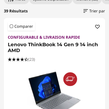
B
o
39 Résultats
Trier par
o
Comparer
k
CONFIGURABLE & LIVRAISON RAPIDE
Lenovo ThinkBook 14 Gen 9 14 inch
AMD
(23)