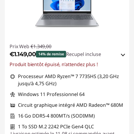
Prix Web
€1.349,00
€1.149,00
Recupel incluse
14% de remise
Produit bientôt épuisé, n’attendez plus !
Bons de réduction en ligne :
-€200,00
Processeur AMD Ryzen™ 7 7735HS (3,20 GHz
Code de réduction :
THINK-SUMMER
jusqu’à 4,75 GHz)
Windows 11 Professionnel 64
Circuit graphique intégré AMD Radeon™ 680M
16 Go DDR5-4 800MT/s (SODIMM)
1 To SSD M.2 2242 PCIe Gen4 QLC
Livraison estimée le 11-08 si commandée avant