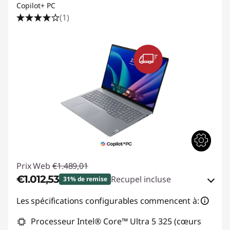
Copilot+ PC
(1)
Prix Web
€1.489,01
€1.012,53
Recupel incluse
31% de remise
Bons de réduction en ligne :
-€476,48
Les spécifications configurables commencent à:
Processeur Intel® Core™ Ultra 5 325 (cœurs
Code de réduction :
THINKDEAL