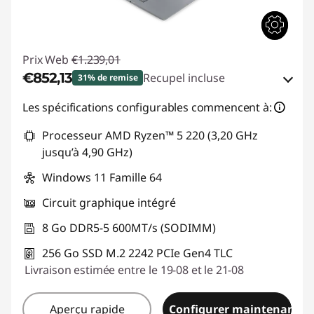
Prix Web
€1.239,01
€852,13
Recupel incluse
31% de remise
Bons de réduction en ligne :
-€386,88
Les spécifications configurables commencent à:
Processeur AMD Ryzen™ 5 220 (3,20 GHz
Code de réduction :
THINKDEAL
jusqu’à 4,90 GHz)
Windows 11 Famille 64
Circuit graphique intégré
8 Go DDR5-5 600MT/s (SODIMM)
256 Go SSD M.2 2242 PCIe Gen4 TLC
Livraison estimée entre le 19-08 et le 21-08
Aperçu rapide
Configurer maintenant