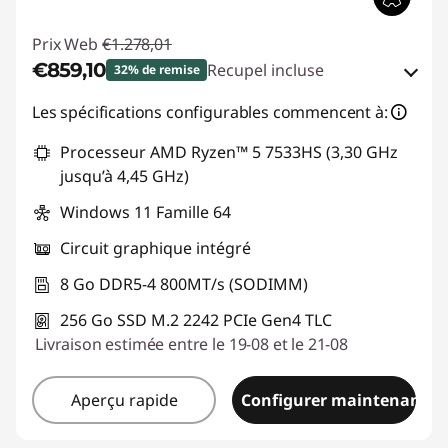
Prix Web
€1.278,01
€859,10
Recupel incluse
32% de remise
Bons de réduction en ligne :
-€418,91
Les spécifications configurables commencent à:
Processeur AMD Ryzen™ 5 7533HS (3,30 GHz
Code de réduction :
THINK-SUMMER
jusqu’à 4,45 GHz)
Windows 11 Famille 64
Circuit graphique intégré
8 Go DDR5-4 800MT/s (SODIMM)
256 Go SSD M.2 2242 PCIe Gen4 TLC
Livraison estimée entre le 19-08 et le 21-08
Aperçu rapide
Configurer maintenant