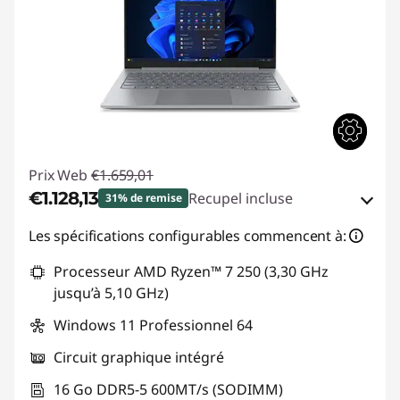
Prix Web
€1.659,01
€1.128,13
Recupel incluse
31% de remise
Bons de réduction en ligne :
-€530,88
Les spécifications configurables commencent à:
Processeur AMD Ryzen™ 7 250 (3,30 GHz
Code de réduction :
THINKDEAL
jusqu’à 5,10 GHz)
Windows 11 Professionnel 64
Circuit graphique intégré
16 Go DDR5-5 600MT/s (SODIMM)