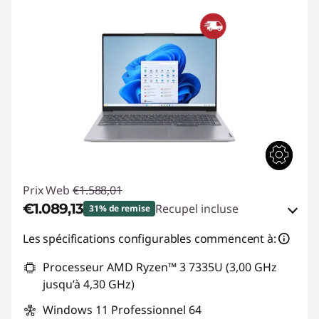
Prix Web
€1.588,01
€1.089,13
Recupel incluse
31% de remise
Bons de réduction en ligne :
-€498,88
Les spécifications configurables commencent à:
Processeur AMD Ryzen™ 3 7335U (3,00 GHz
Code de réduction :
THINKDEAL
jusqu’à 4,30 GHz)
Windows 11 Professionnel 64