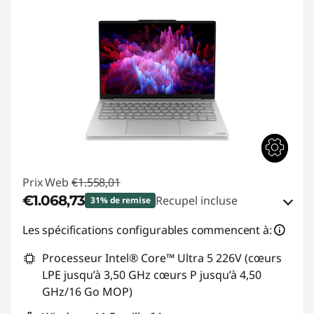
Prix Web
€1.558,01
€1.068,73
Recupel incluse
31% de remise
Bons de réduction en ligne :
-€489,28
Les spécifications configurables commencent à:
Processeur Intel® Core™ Ultra 5 226V (cœurs
Code de réduction :
THINKDEAL
LPE jusqu’à 3,50 GHz cœurs P jusqu’à 4,50
GHz/16 Go MOP)