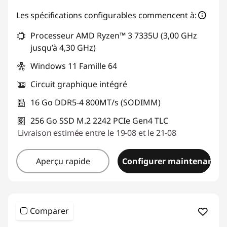
Bons de réduction en ligne :
-€431,68
Les spécifications configurables commencent à:
Processeur AMD Ryzen™ 3 7335U (3,00 GHz
Code de réduction :
THINKDEAL
jusqu’à 4,30 GHz)
Windows 11 Famille 64
Circuit graphique intégré
16 Go DDR5-4 800MT/s (SODIMM)
256 Go SSD M.2 2242 PCIe Gen4 TLC
Livraison estimée entre le 19-08 et le 21-08
Aperçu rapide
Configurer maintenant
Comparer