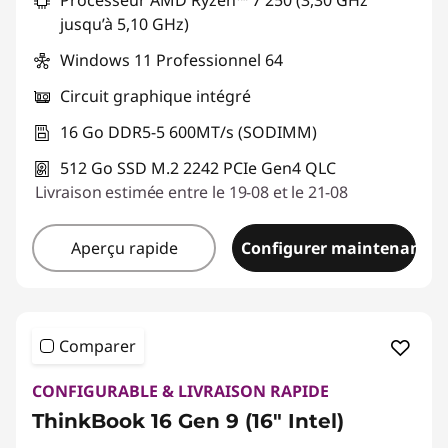
Processeur AMD Ryzen™ 7 250 (3,30 GHz
Code de réduction :
THINKDEAL
jusqu’à 5,10 GHz)
Windows 11 Professionnel 64
Circuit graphique intégré
16 Go DDR5-5 600MT/s (SODIMM)
512 Go SSD M.2 2242 PCIe Gen4 QLC
Livraison estimée entre le 19-08 et le 21-08
Aperçu rapide
Configurer maintenant
Comparer
CONFIGURABLE & LIVRAISON RAPIDE
ThinkBook 16 Gen 9 (16" Intel)