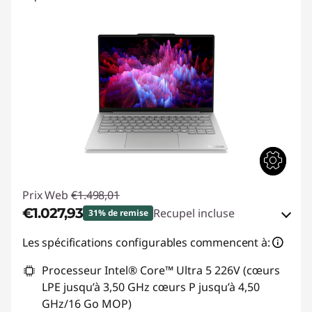
Prix Web
€1.498,01
€1.027,93
Recupel incluse
31% de remise
Bons de réduction en ligne :
-€470,08
Les spécifications configurables commencent à:
Processeur Intel® Core™ Ultra 5 226V (cœurs
Code de réduction :
THINKDEAL
LPE jusqu’à 3,50 GHz cœurs P jusqu’à 4,50
GHz/16 Go MOP)