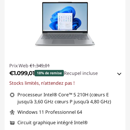
Prix Web
€1.349,01
€1.099,01
Recupel incluse
18% de remise
Stocks limités, n’attendez pas !
Bons de réduction en ligne :
-€250,00
Processeur Intel® Core™ 5 210H (cœurs E
Code de réduction :
THINK-SUMMER
jusqu’à 3,60 GHz cœurs P jusqu’à 4,80 GHz)
Windows 11 Professionnel 64
Circuit graphique intégré Intel®