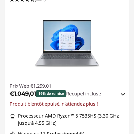
Prix Web
€1.299,01
€1.049,01
Recupel incluse
19% de remise
Produit bientôt épuisé, n’attendez plus !
Bons de réduction en ligne :
-€250,00
Processeur AMD Ryzen™ 5 7535HS (3,30 GHz
Code de réduction :
THINK-SUMMER
jusqu’à 4,55 GHz)
Windows 11 Professionnel 64