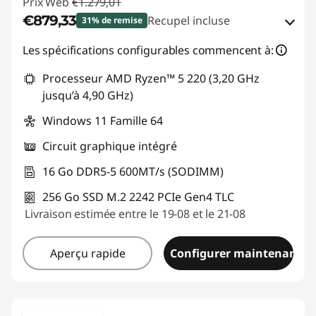
Prix Web
€1.279,01
€879,33
Recupel incluse
31% de remise
Bons de réduction en ligne :
-€399,68
Les spécifications configurables commencent à:
Processeur AMD Ryzen™ 5 220 (3,20 GHz
Code de réduction :
THINKDEAL
jusqu’à 4,90 GHz)
Windows 11 Famille 64
Circuit graphique intégré
16 Go DDR5-5 600MT/s (SODIMM)
256 Go SSD M.2 2242 PCIe Gen4 TLC
Livraison estimée entre le 19-08 et le 21-08
Aperçu rapide
Configurer maintenant