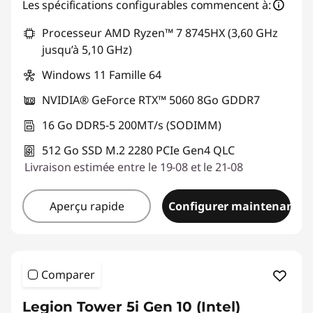
Bons de réduction en ligne :
-€310,06
Les spécifications configurables commencent à:
Processeur AMD Ryzen™ 7 8745HX (3,60 GHz
Code de réduction :
TOP-GAMING
jusqu’à 5,10 GHz)
Windows 11 Famille 64
NVIDIA® GeForce RTX™ 5060 8Go GDDR7
16 Go DDR5-5 200MT/s (SODIMM)
512 Go SSD M.2 2280 PCIe Gen4 QLC
Livraison estimée entre le 19-08 et le 21-08
Aperçu rapide
Configurer maintenant
Comparer
Legion Tower 5i Gen 10 (Intel)