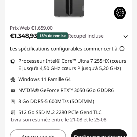
Prix Web
€1.659,00
€1.348,93
Recupel incluse
18% de remise
Bons de réduction en ligne :
-€310,07
Les spécifications configurables commencent à:
Processeur Intel® Core™ Ultra 7 255HX (cœurs
Code de réduction :
TOP-GAMING
E jusqu’à 4,50 GHz cœurs P jusqu’à 5,20 GHz)
Windows 11 Famille 64
NVIDIA® GeForce RTX™ 3050 6Go GDDR6
8 Go DDR5-5 600MT/s (SODIMM)
512 Go SSD M.2 2280 PCIe Gen4 TLC
Livraison estimée entre le 21-08 et le 25-08
Aperçu rapide
Configurer maintenant