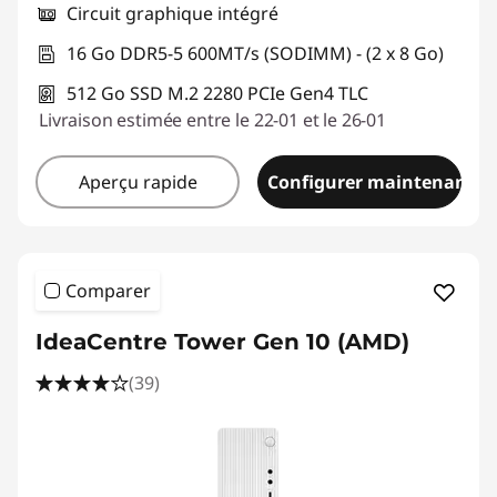
Circuit graphique intégré
d
16 Go DDR5-5 600MT/s (SODIMM) - (2 x 8 Go)
i
512 Go SSD M.2 2280 PCIe Gen4 TLC
n
Livraison estimée entre le 22-01 et le 26-01
a
Aperçu rapide
Configurer maintenant
t
e
Comparer
u
IdeaCentre Tower Gen 10 (AMD)
r
(39)
s
d