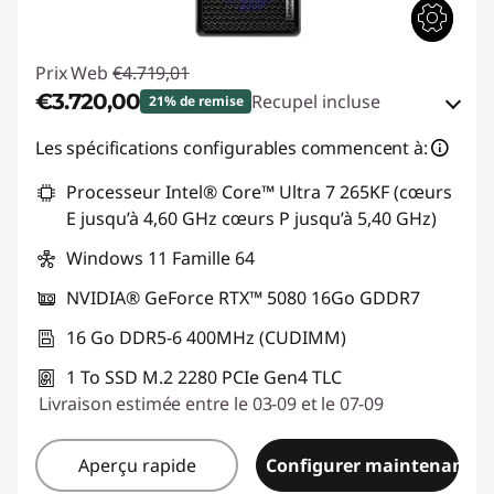
Prix Web
€4.719,01
€3.720,00
Recupel incluse
21% de remise
Bons de réduction en ligne :
-€999,01
Les spécifications configurables commencent à:
Processeur Intel® Core™ Ultra 7 265KF (cœurs
Code de réduction :
TOP-GAMING
E jusqu’à 4,60 GHz cœurs P jusqu’à 5,40 GHz)
Windows 11 Famille 64
NVIDIA® GeForce RTX™ 5080 16Go GDDR7
16 Go DDR5-6 400MHz (CUDIMM)
1 To SSD M.2 2280 PCIe Gen4 TLC
Livraison estimée entre le 03-09 et le 07-09
Aperçu rapide
Configurer maintenant