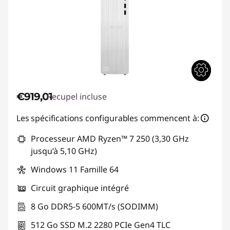
e
j
e
u
L
€919,01
Recupel incluse
e
Les spécifications configurables commencent à:
n
Processeur AMD Ryzen™ 7 250 (3,30 GHz
jusqu’à 5,10 GHz)
o
Windows 11 Famille 64
v
Circuit graphique intégré
o
8 Go DDR5-5 600MT/s (SODIMM)
e
512 Go SSD M.2 2280 PCIe Gen4 TLC