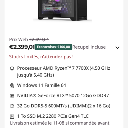
Prix Web
€2.499,01
€2.399,01
Recupel incluse
Economisez €100,00
Stocks limités, n’attendez pas !
Bons de réduction en ligne :
-€100,00
Processeur AMD Ryzen™ 7 7700X (4,50 GHz
Code de réduction :
TOP-GAMER
jusqu’à 5,40 GHz)
Windows 11 Famille 64
NVIDIA® GeForce RTX™ 5070 12Go GDDR7
32 Go DDR5-5 600MT/s (UDIMM)(2 x 16 Go)
1 To SSD M.2 2280 PCIe Gen4 TLC
Livraison estimée le 11-08 si commandée avant