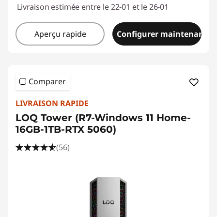
Livraison estimée entre le 22-01 et le 26-01
n
p
Aperçu rapide
Configurer maintenant
r
o
Comparer
m
LIVRAISON RAPIDE
o
LOQ Tower (R7-Windows 11 Home-
16GB-1TB-RTX 5060)
t
(56)
i
o
n