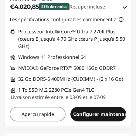
€4.020,85
Recupel incluse
21% de remise
Bons de réduction en ligne :
-€1.128,15
Les spécifications configurables commencent à:
Processeur Intel® Core™ Ultra 7 270K Plus
Code de réduction :
TOP-GAMING
(cœurs E jusqu’à 4,70 GHz cœurs P jusqu’à 5,50
GHz)
Windows 11 Professionnel 64
NVIDIA® GeForce RTX™ 5080 16Go GDDR7
32 Go DDR5-6 400MHz (CUDIMM) - (2 x 16 Go)
1 To SSD M.2 2280 PCIe Gen4 TLC
Livraison estimée entre le 03-09 et le 07-09
Aperçu rapide
Configurer maintenant