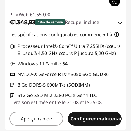
Prix Web
€1.659,00
€1.348,93
Recupel incluse
18% de remise
Bons de réduction en ligne :
-€310,07
Les spécifications configurables commencent à:
Processeur Intel® Core™ Ultra 7 255HX (cœurs
Code de réduction :
TOP-GAMING
E jusqu’à 4,50 GHz cœurs P jusqu’à 5,20 GHz)
Windows 11 Famille 64
NVIDIA® GeForce RTX™ 3050 6Go GDDR6
8 Go DDR5-5 600MT/s (SODIMM)
512 Go SSD M.2 2280 PCIe Gen4 TLC
Livraison estimée entre le 21-08 et le 25-08
Aperçu rapide
Configurer maintenant