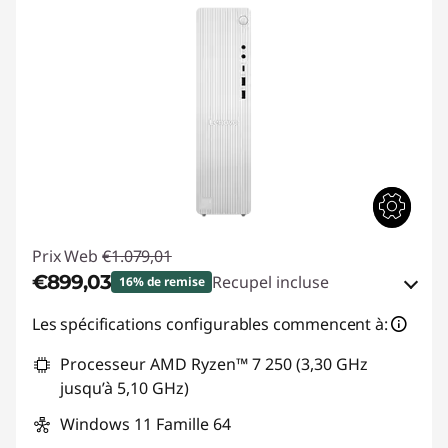
m
e
i
l
l
e
u
Prix Web
€1.079,01
€899,03
Recupel incluse
16% de remise
r
Bons de réduction en ligne :
-€179,98
Les spécifications configurables commencent à:
s
Processeur AMD Ryzen™ 7 250 (3,30 GHz
Code de réduction :
TOP-IDEA
o
jusqu’à 5,10 GHz)
r
Windows 11 Famille 64