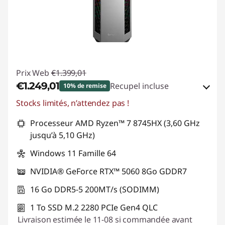
Prix Web
€1.399,01
€1.249,01
Recupel incluse
10% de remise
Stocks limités, n’attendez pas !
Bons de réduction en ligne :
-€150,00
Processeur AMD Ryzen™ 7 8745HX (3,60 GHz
Code de réduction :
TOP-GAMER
jusqu’à 5,10 GHz)
Windows 11 Famille 64
NVIDIA® GeForce RTX™ 5060 8Go GDDR7
16 Go DDR5-5 200MT/s (SODIMM)
1 To SSD M.2 2280 PCIe Gen4 QLC
Livraison estimée le 11-08 si commandée avant