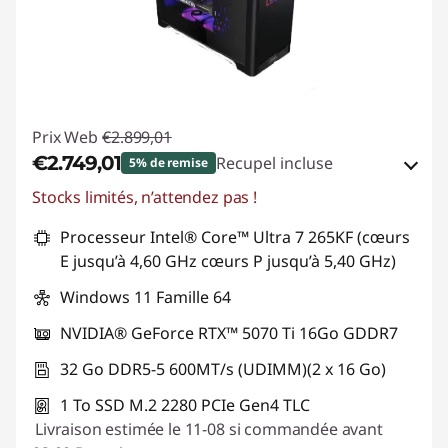
Prix Web
€2.899,01
€2.749,01
Recupel incluse
5% de remise
Stocks limités, n’attendez pas !
Bons de réduction en ligne :
-€150,00
Processeur Intel® Core™ Ultra 7 265KF (cœurs
Code de réduction :
TOP-GAMER
E jusqu’à 4,60 GHz cœurs P jusqu’à 5,40 GHz)
Windows 11 Famille 64
NVIDIA® GeForce RTX™ 5070 Ti 16Go GDDR7
32 Go DDR5-5 600MT/s (UDIMM)(2 x 16 Go)
1 To SSD M.2 2280 PCIe Gen4 TLC
Livraison estimée le 11-08 si commandée avant