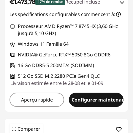
€1.473,78
Recupel incluse
17% de remise
Bons de réduction en ligne :
-€315,22
Les spécifications configurables commencent à:
Processeur AMD Ryzen™ 7 8745HX (3,60 GHz
Code de réduction :
TOP-GAMING
jusqu’à 5,10 GHz)
Windows 11 Famille 64
NVIDIA® GeForce RTX™ 5050 8Go GDDR6
16 Go DDR5-5 200MT/s (SODIMM)
512 Go SSD M.2 2280 PCIe Gen4 QLC
Livraison estimée entre le 28-08 et le 01-09
Aperçu rapide
Configurer maintenant
Comparer