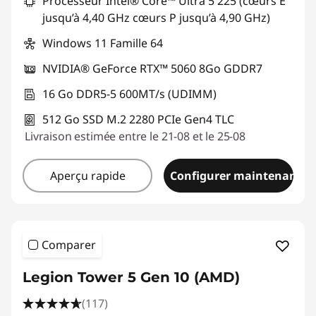
Processeur Intel® Core™ Ultra 5 225 (cœurs E
Code de réduction :
TOP-GAMING
jusqu’à 4,40 GHz cœurs P jusqu’à 4,90 GHz)
Windows 11 Famille 64
NVIDIA® GeForce RTX™ 5060 8Go GDDR7
16 Go DDR5-5 600MT/s (UDIMM)
512 Go SSD M.2 2280 PCIe Gen4 TLC
Livraison estimée entre le 21-08 et le 25-08
Aperçu rapide
Configurer maintenant
Comparer
Legion Tower 5 Gen 10 (AMD)
(117)