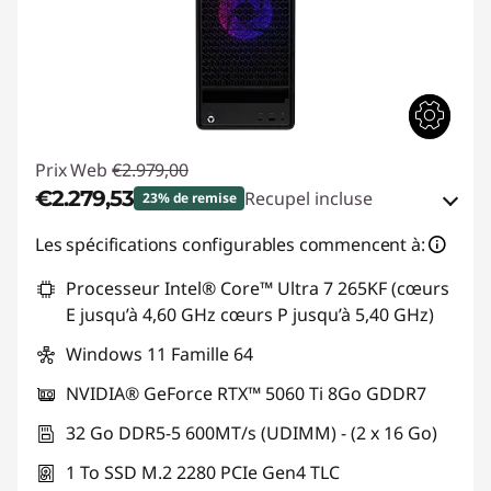
Prix Web
€2.979,00
€2.279,53
Recupel incluse
23% de remise
Remise immédiate :
-€672,36
Les spécifications configurables commencent à:
ou
Processeur Intel® Core™ Ultra 7 265KF (cœurs
E jusqu’à 4,60 GHz cœurs P jusqu’à 5,40 GHz)
Bons de réduction en ligne :
-€699,47
Windows 11 Famille 64
* Les remises ne peuvent pas être cumulées
NVIDIA® GeForce RTX™ 5060 Ti 8Go GDDR7
Code de réduction :
TOP-GAMING
32 Go DDR5-5 600MT/s (UDIMM) - (2 x 16 Go)
1 To SSD M.2 2280 PCIe Gen4 TLC