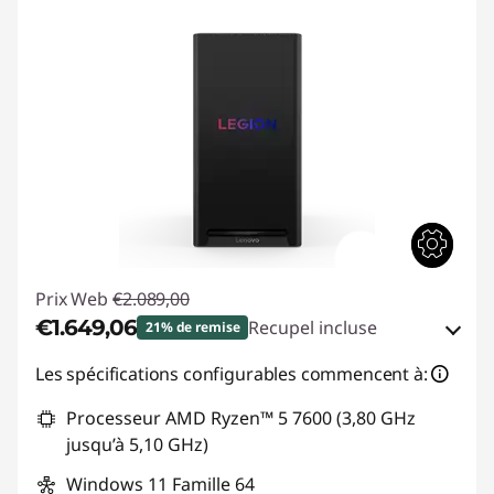
Prix Web
€2.089,00
€1.649,06
Recupel incluse
21% de remise
Bons de réduction en ligne :
-€439,94
Les spécifications configurables commencent à:
Processeur AMD Ryzen™ 5 7600 (3,80 GHz
Code de réduction :
TOP-GAMING
jusqu’à 5,10 GHz)
Windows 11 Famille 64