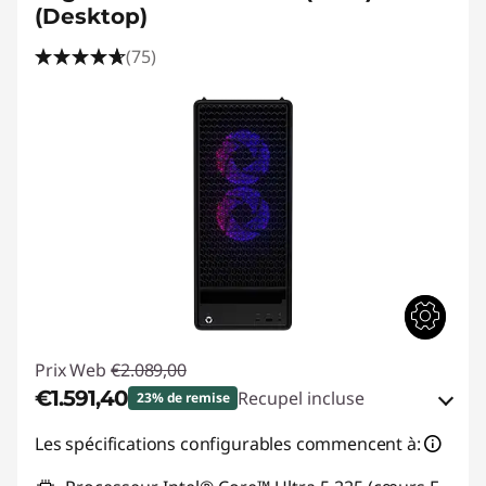
(Desktop)
(75)
Prix Web
€2.089,00
€1.591,40
Recupel incluse
23% de remise
Bons de réduction en ligne :
-€497,60
Les spécifications configurables commencent à: