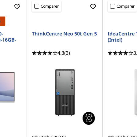
Comparer
Comparer
E
0-
ThinkCentre Neo 50t Gen 5
IdeaCentre 
-16GB-
(Intel)
4.3
(3)
3