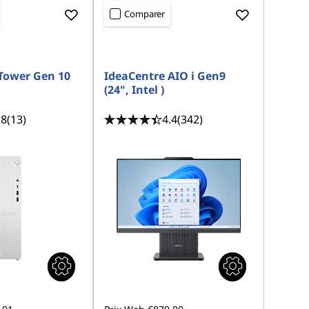
Comparer
Tower Gen 10
IdeaCentre AIO i Gen9
(24", Intel )
.8
(13)
4.4
(342)