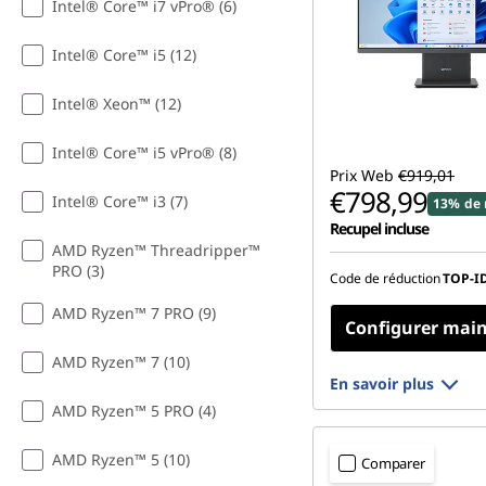
Intel® Core™ i7 vPro® (6)
Intel® Core™ i5 (12)
Intel® Xeon™ (12)
Intel® Core™ i5 vPro® (8)
Prix Web
€919,01
€798,99
Intel® Core™ i3 (7)
13% de 
Recupel incluse
AMD Ryzen™ Threadripper™
PRO (3)
Code de réduction
TOP-I
AMD Ryzen™ 7 PRO (9)
Configurer mai
AMD Ryzen™ 7 (10)
En savoir plus
AMD Ryzen™ 5 PRO (4)
AMD Ryzen™ 5 (10)
Comparer