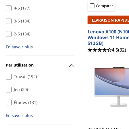
d
r
Comparer
4-5 (177)
e
i
n
LIVRAISON RAPID
3-5 (184)
b
c
i
Lenovo A100 (N10
2-5 (184)
u
p
Windows 11 Home
a
512GB)
En savoir plus
r
l
4.5
(32)
e
Par utilisation
a
Travail (192)
u
Jeu (20)
d
Études (131)
'
En savoir plus
a