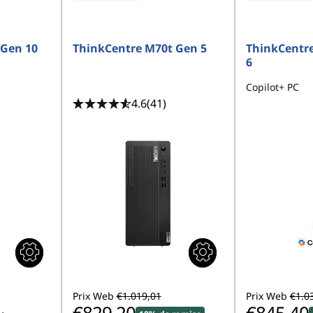
 Gen 10
ThinkCentre M70t Gen 5
ThinkCentr
6
Copilot+ PC
4.6
(41)
Prix Web
€1.019,01
Prix Web
€1.0