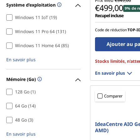
Prix Web
€549,00
Système d’exploitation
c
€499,00
9% de r
Recupel incluse
Windows 11 IoT (19)
h
Code de réduction
TOP-I
Windows 11 Pro 64 (131)
a
Ajouter au p
t
Windows 11 Home 64 (85)
p
En savoir plus
Stocks limités, n’atte
o
En savoir plus
Mémoire (Go)
u
128 Go (1)
Comparer
r
64 Go (14)
l
48 Go (3)
IdeaCentre AIO Ge
a
AMD)
En savoir plus