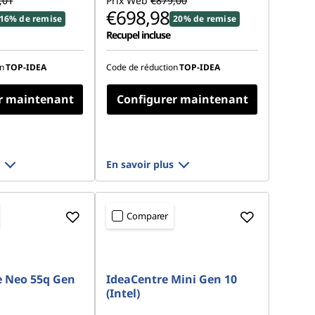
,01
Prix Web
€879,00
€698,98
16% de remise
20% de remise
Recupel incluse
n
TOP-IDEA
Code de réduction
TOP-IDEA
r maintenant
Configurer maintenant
En savoir plus
Comparer
e Neo 55q Gen
IdeaCentre Mini Gen 10
(Intel)