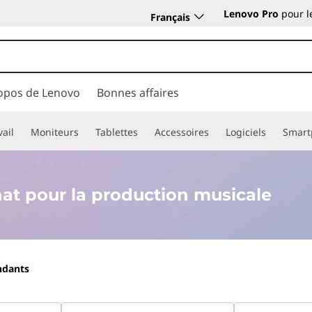
Lenovo Pro
pour l
Français
opos de Lenovo
Bonnes affaires
vail
Moniteurs
Tablettes
Accessoires
Logiciels
Smart
at pour la production musicale
ndants