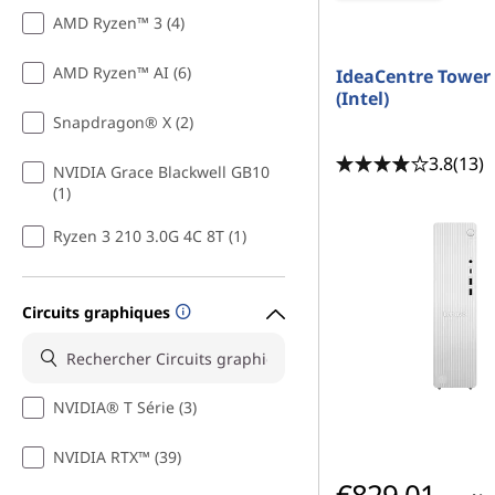
AMD Ryzen™ 3 (4)
AMD Ryzen™ AI (6)
IdeaCentre Tower
(Intel)
Snapdragon® X (2)
3.8
(13)
NVIDIA Grace Blackwell GB10
(1)
Ryzen 3 210 3.0G 4C 8T (1)
Circuits graphiques
NVIDIA® T Série (3)
NVIDIA RTX™ (39)