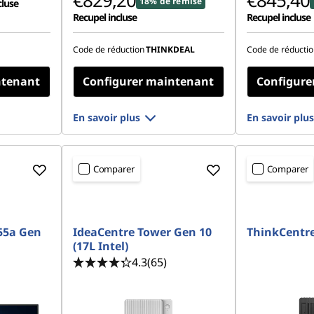
€829,20
€845,40
18% de remise
cluse
Recupel incluse
Recupel incluse
Code de réduction
THINKDEAL
Code de réductio
ntenant
Configurer maintenant
Configure
En savoir plus
En savoir plus
Comparer
Comparer
55a Gen
IdeaCentre Tower Gen 10
ThinkCentre
(17L Intel)
4.3
(65)