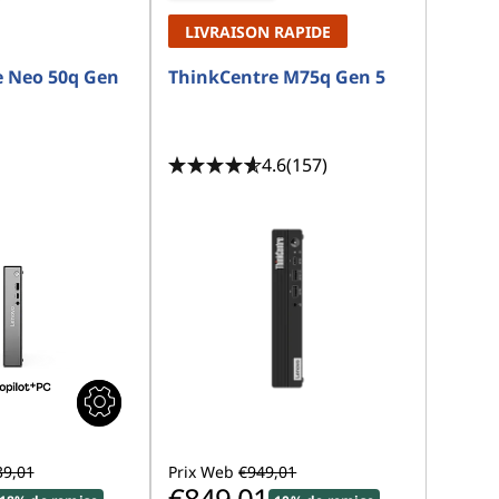
LIVRAISON RAPIDE
e Neo 50q Gen
ThinkCentre M75q Gen 5
4.6
(157)
39,01
Prix Web
€949,01