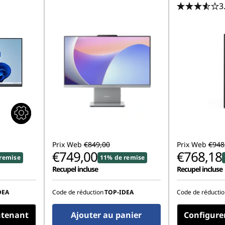
3
Prix Web
€849,00
Prix Web
€948
€749,00
€768,18
remise
11% de remise
Recupel incluse
Recupel incluse
DEA
Code de réduction
TOP-IDEA
Code de réductio
ntenant
Ajouter au panier
Configure