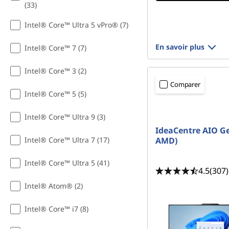
(33)
u
Intel® Core™ Ultra 5 vPro® (7)
s
En savoir plus
Intel® Core™ 7 (7)
i
Intel® Core™ 3 (2)
c
Comparer
Intel® Core™ 5 (5)
a
Intel® Core™ Ultra 9 (3)
l
IdeaCentre AIO Ge
Intel® Core™ Ultra 7 (17)
AMD)
e
Intel® Core™ Ultra 5 (41)
4.5
(307)
Intel® Atom® (2)
Intel® Core™ i7 (8)