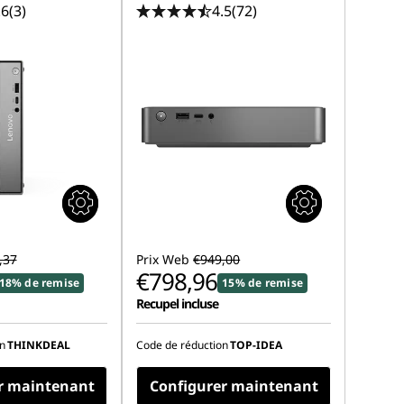
.6
(3)
4.5
(72)
,37
Prix Web
€949,00
€798,96
18% de remise
15% de remise
Recupel incluse
n
THINKDEAL
Code de réduction
TOP-IDEA
r maintenant
Configurer maintenant