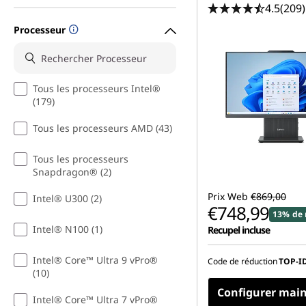
p
4.5
(209)
r
Processeur
o
d
Tous les processeurs Intel®
(179)
u
Tous les processeurs AMD (43)
c
Tous les processeurs
Snapdragon® (2)
t
Prix Web
€869,00
Intel® U300 (2)
i
€748,99
13% de 
Intel® N100 (1)
Recupel incluse
o
Intel® Core™ Ultra 9 vPro®
Code de réduction
TOP-I
n
(10)
Configurer mai
m
Intel® Core™ Ultra 7 vPro®