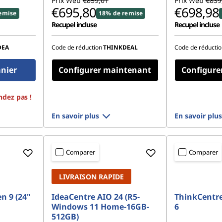
Prix Web
€859,01
Prix Web
€839
€695,80
€698,98
emise
18% de remise
Recupel incluse
Recupel incluse
DEA
Code de réduction
THINKDEAL
Code de réductio
anier
Configurer maintenant
Configure
ndez pas !
En savoir plus
En savoir plus
Comparer
Comparer
LIVRAISON RAPIDE
n 9 (24"
IdeaCentre AIO 24 (R5-
ThinkCentr
Windows 11 Home-16GB-
6
512GB)