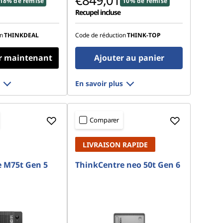
€849,01
18% de remise
10% de remise
Recupel incluse
n
THINKDEAL
Code de réduction
THINK-TOP
r maintenant
Ajouter au panier
En savoir plus
Comparer
LIVRAISON RAPIDE
 M75t Gen 5
ThinkCentre neo 50t Gen 6