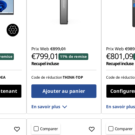
Prix Web
€899,01
Prix Web
€989
€799,01
€801,09
remise
11% de remise
Recupel incluse
Recupel incluse
DEA
Code de réduction
THINK-TOP
Code de réductio
ntenant
Ajouter au panier
Configure
En savoir plus
En savoir plus
Comparer
Comparer