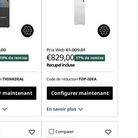
,00
Prix Web
€1.009,01
€829,00
19% de remise
17% de remise
Recupel incluse
n
THINKDEAL
Code de réduction
TOP-IDEA
r maintenant
Configurer maintenant
En savoir plus
Comparer