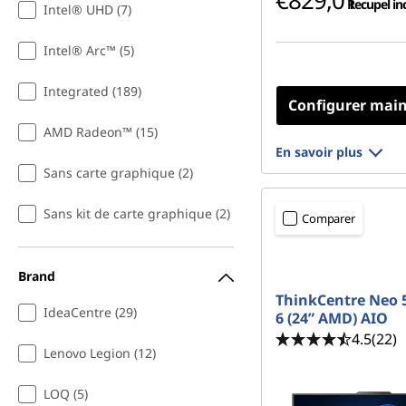
€829,01
Recupel in
Intel® UHD (7)
Intel® Arc™ (5)
Integrated (189)
Configurer mai
AMD Radeon™ (15)
En savoir plus
Sans carte graphique (2)
Sans kit de carte graphique (2)
Comparer
Brand
ThinkCentre Neo 
IdeaCentre (29)
6 (24” AMD) AIO
4.5
(22)
Lenovo Legion (12)
LOQ (5)