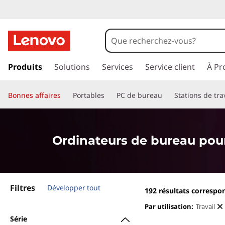
O
r
d
p
a
Produits
Solutions
Services
Service client
À Pr
i
s
s
n
Bonnes affaires
Portables
PC de bureau
Stations de tra
e
r
a
a
u
t
Ordinateurs de bureau pour
c
o
e
n
t
u
Filtres
e
Développer tout
192
résultats correspo
n
r
Par utilisation:
Travail
u
Série
p