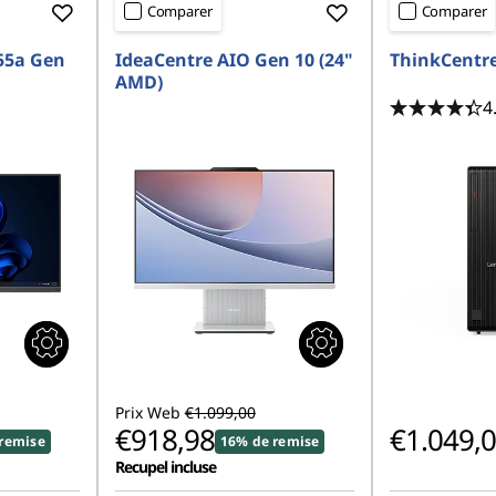
Comparer
Comparer
55a Gen
IdeaCentre AIO Gen 10 (24"
ThinkCentre
AMD)
4
Prix Web
€1.099,00
€918,98
€1.049,
remise
16% de remise
Recupel incluse