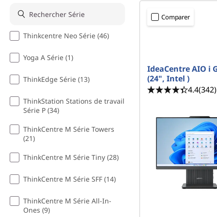
s
r
d
i
Comparer
n
Thinkcentre Neo Série (46)
e
c
i
Yoga A Série (1)
b
p
IdeaCentre AIO i 
a
(24", Intel )
u
ThinkEdge Série (13)
l
4.4
(342)
r
ThinkStation Stations de travail
Série P (34)
e
ThinkCentre M Série Towers
(21)
a
ThinkCentre M Série Tiny (28)
u
ThinkCentre M Série SFF (14)
p
ThinkCentre M Série All-In-
o
Ones (9)