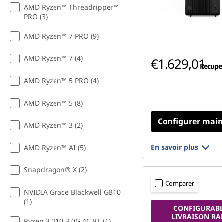
AMD Ryzen™ Threadripper™
PRO (3)
AMD Ryzen™ 7 PRO (9)
AMD Ryzen™ 7 (4)
€1.629,01
Recupel
AMD Ryzen™ 5 PRO (4)
AMD Ryzen™ 5 (8)
Configurer mai
AMD Ryzen™ 3 (2)
En savoir plus
AMD Ryzen™ AI (5)
Snapdragon® X (2)
Comparer
NVIDIA Grace Blackwell GB10
(1)
CONFIGURABL
LIVRAISON RA
Ryzen 3 210 3.0G 4C 8T (1)