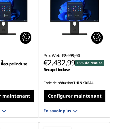
Prix Web
€2.999,00
01
€2.432,99
18% de remise
Recupel incluse
Recupel incluse
Code de réduction
THINKDEAL
r maintenant
Configurer maintenant
En savoir plus