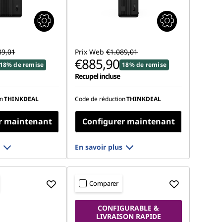
89,01
Prix Web
€1.089,01
€885,90
18% de remise
18% de remise
Recupel incluse
n
THINKDEAL
Code de réduction
THINKDEAL
r maintenant
Configurer maintenant
En savoir plus
Comparer
CONFIGURABLE &
LIVRAISON RAPIDE