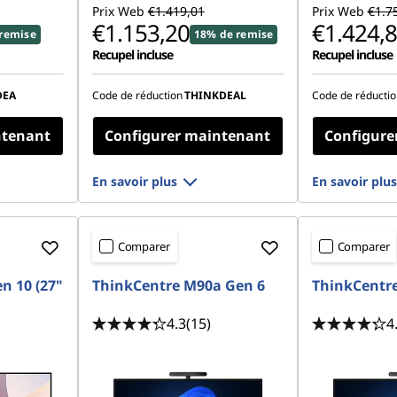
Prix Web
€1.419,01
Prix Web
€1.7
€1.153,20
€1.424,
remise
18% de remise
Recupel incluse
Recupel incluse
DEA
Code de réduction
THINKDEAL
Code de réductio
ntenant
Configurer maintenant
Configure
En savoir plus
En savoir plus
Comparer
Comparer
n 10 (27"
ThinkCentre M90a Gen 6
ThinkCentr
4.3
(15)
4