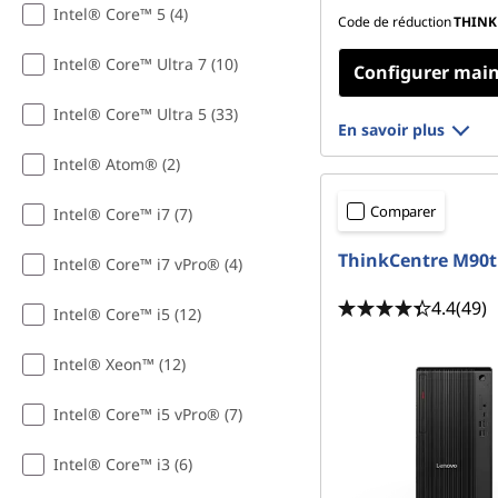
Intel® Core™ 5 (4)
Code de réduction
THINK
Intel® Core™ Ultra 7 (10)
Configurer mai
Intel® Core™ Ultra 5 (33)
En savoir plus
Intel® Atom® (2)
Comparer
Intel® Core™ i7 (7)
ThinkCentre M90t
Intel® Core™ i7 vPro® (4)
4.4
(49)
Intel® Core™ i5 (12)
Intel® Xeon™ (12)
Intel® Core™ i5 vPro® (7)
Intel® Core™ i3 (6)