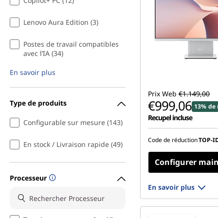
Copilot+ PC (12)
Lenovo Aura Edition (3)
Postes de travail compatibles
avec l’IA (34)
En savoir plus
Prix Web
€1.149,00
€999,06
Type de produits
13% de 
Recupel incluse
Configurable sur mesure (143)
Code de réduction
TOP-I
En stock / Livraison rapide (49)
Configurer mai
Processeur
En savoir plus