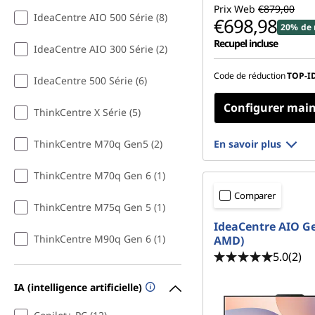
Prix Web
€879,00
u
IdeaCentre AIO 500 Série (8)
€698,98
20% de 
r
Recupel incluse
IdeaCentre AIO 300 Série (2)
l
Code de réduction
TOP-I
IdeaCentre 500 Série (6)
e
Configurer mai
ThinkCentre X Série (5)
b
ThinkCentre M70q Gen5 (2)
En savoir plus
u
ThinkCentre M70q Gen 6 (1)
r
Comparer
ThinkCentre M75q Gen 5 (1)
e
IdeaCentre AIO Ge
ThinkCentre M90q Gen 6 (1)
AMD)
a
5.0
(2)
u
IA (intelligence artificielle)