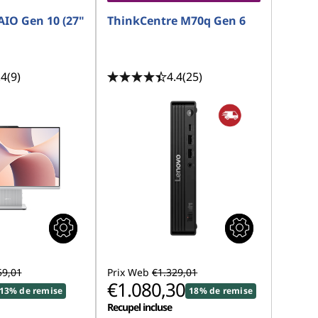
AIO Gen 10 (27"
ThinkCentre M70q Gen 6
.4
(9)
4.4
(25)
59,01
Prix Web
€1.329,01
€1.080,30
13% de remise
18% de remise
Recupel incluse