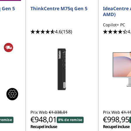
 Gen 5
ThinkCentre M75q Gen 5
IdeaCentre 
AMD)
Copilot+ PC
4.6
(158)
4
Prix Web
€1.038,01
Prix Web
€1.1
€948,01
€998,95
remise
8% de remise
Recupel incluse
Recupel incluse