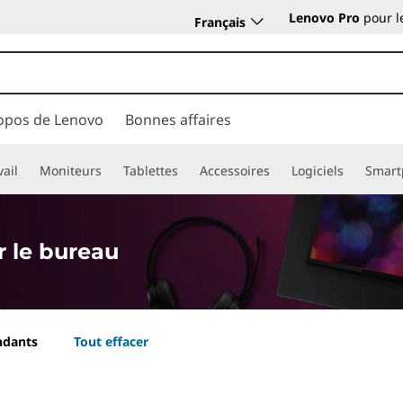
Lenovo Pro
pour l
Français
opos de Lenovo
Bonnes affaires
vail
Moniteurs
Tablettes
Accessoires
Logiciels
Smart
 le bureau
ndants
Tout effacer