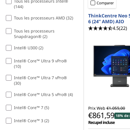
Tous les processeurs Intel®
Comparer
(144)
ThinkCentre Neo 
Tous les processeurs AMD (32)
6 (24” AMD) AIO
4.5
(22)
Tous les processeurs
Snapdragon® (2)
Intel® U300 (2)
Intel® Core™ Ultra 9 vPro®
(10)
Intel® Core™ Ultra 7 vPro®
(30)
Intel® Core™ Ultra 5 vPro® (4)
Intel® Core™ 7 (5)
Prix Web
€1.059,00
€861,59
18% de 
Intel® Core™ 3 (2)
Recupel incluse