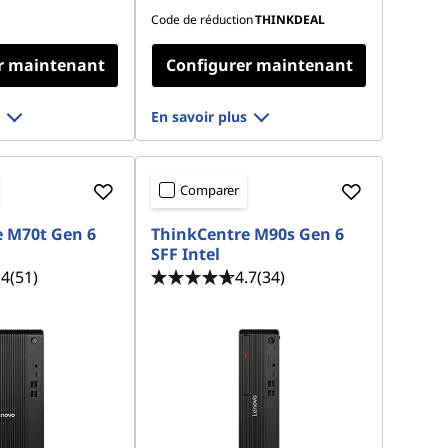
Code de réduction
THINKDEAL
r maintenant
Configurer maintenant
En savoir plus
Comparer
 M70t Gen 6
ThinkCentre M90s Gen 6
SFF Intel
.4
(51)
4.7
(34)