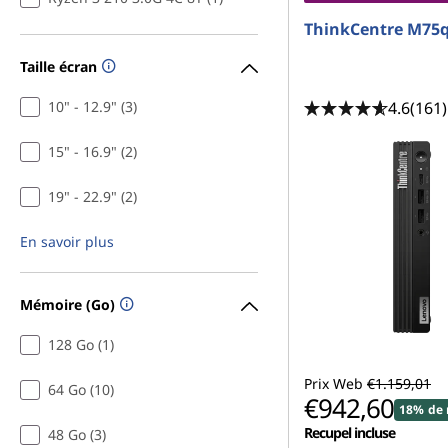
ThinkCentre M75q
Taille écran
4.6
(161)
10" - 12.9" (3)
15" - 16.9" (2)
19" - 22.9" (2)
En savoir plus
Mémoire (Go)
128 Go (1)
Prix Web
€1.159,01
64 Go (10)
€942,60
18% de 
Recupel incluse
48 Go (3)