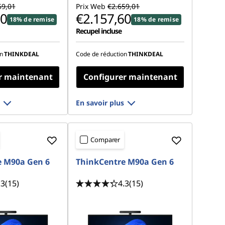
59,01
Prix Web
€2.659,01
80
€2.157,60
18% de remise
18% de remise
Recupel incluse
n
THINKDEAL
Code de réduction
THINKDEAL
r maintenant
Configurer maintenant
En savoir plus
Comparer
e M90a Gen 6
ThinkCentre M90a Gen 6
.3
(15)
4.3
(15)