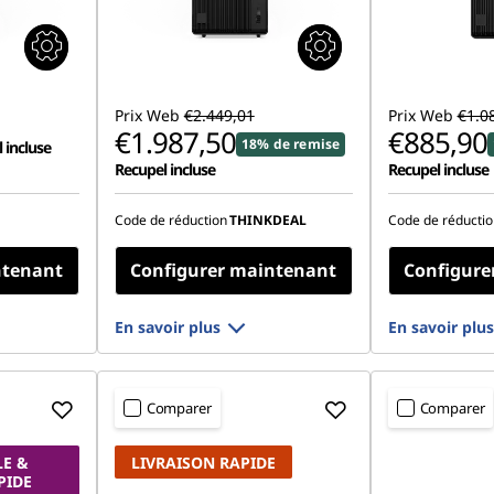
Prix Web
€2.449,01
Prix Web
€1.0
€1.987,50
€885,90
18% de remise
 incluse
Recupel incluse
Recupel incluse
Code de réduction
THINKDEAL
Code de réductio
ntenant
Configurer maintenant
Configure
En savoir plus
En savoir plus
Comparer
Comparer
E &
LIVRAISON RAPIDE
PIDE