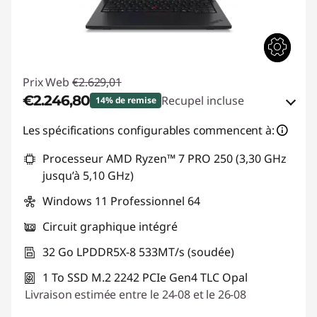
Prix Web
€2.629,01
€2.246,80
Recupel incluse
14% de remise
Bons de réduction en ligne :
-€382,21
Les spécifications configurables commencent à:
Processeur AMD Ryzen™ 7 PRO 250 (3,30 GHz
Code de réduction :
THINK-SUMMER
jusqu’à 5,10 GHz)
Windows 11 Professionnel 64
Circuit graphique intégré
32 Go LPDDR5X-8 533MT/s (soudée)
1 To SSD M.2 2242 PCIe Gen4 TLC Opal
Livraison estimée entre le 24-08 et le 26-08