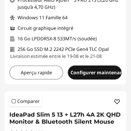
Processeur AMD Ryzen™ 5 PRO 215 (3,20 GHz
Code de réduction :
THINK-SUMMER
jusqu’à 4,70 GHz)
Windows 11 Famille 64
Circuit graphique intégré
16 Go LPDDR5X-8 533MT/s (soudée)
256 Go SSD M.2 2242 PCIe Gen4 TLC Opal
Livraison estimée entre le 19-08 et le 21-08
Aperçu rapide
Configurer maintenant
Comparer
IdeaPad Slim 5 13 + L27h 4A 2K QHD
Monitor & Bluetooth Silent Mouse