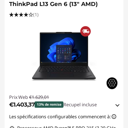
ThinkPad L13 Gen 6 (13" AMD)
(1)
Prix Web
€1.629,01
€1.403,37
Recupel incluse
13% de remise
Bons de réduction en ligne :
-€225,64
Les spécifications configurables commencent à: