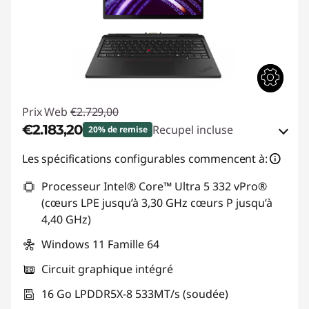
Prix Web
€2.729,00
€2.183,20
Recupel incluse
20% de remise
Bons de réduction en ligne :
-€545,80
Les spécifications configurables commencent à:
Processeur Intel® Core™ Ultra 5 332 vPro®
Code de réduction :
THINKDEAL
(cœurs LPE jusqu’à 3,30 GHz cœurs P jusqu’à
4,40 GHz)
Windows 11 Famille 64
Circuit graphique intégré
16 Go LPDDR5X-8 533MT/s (soudée)