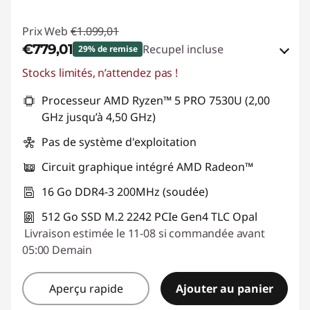
Prix Web
€1.099,01
€779,01
Recupel incluse
29% de remise
Stocks limités, n’attendez pas !
Bons de réduction en ligne :
-€320,00
Processeur AMD Ryzen™ 5 PRO 7530U (2,00
Code de réduction :
THINK-SUMMER
GHz jusqu’à 4,50 GHz)
Pas de système d'exploitation
Circuit graphique intégré AMD Radeon™
16 Go DDR4-3 200MHz (soudée)
512 Go SSD M.2 2242 PCIe Gen4 TLC Opal
Livraison estimée le 11-08 si commandée avant
05:00 Demain
Aperçu rapide
Ajouter au panier