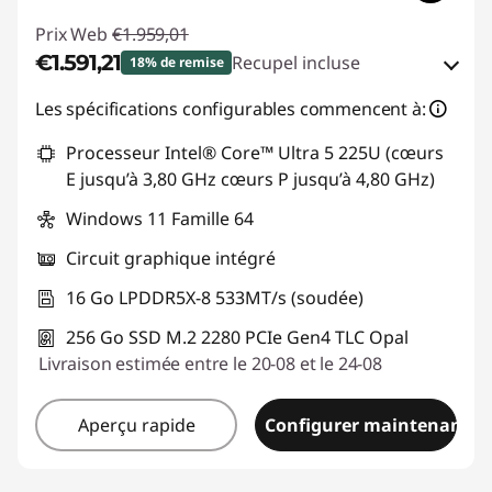
Prix Web
€1.959,01
€1.591,21
Recupel incluse
18% de remise
Bons de réduction en ligne :
-€367,80
Les spécifications configurables commencent à:
Processeur Intel® Core™ Ultra 5 225U (cœurs
Code de réduction :
THINKDEAL
E jusqu’à 3,80 GHz cœurs P jusqu’à 4,80 GHz)
Windows 11 Famille 64
Circuit graphique intégré
16 Go LPDDR5X-8 533MT/s (soudée)
256 Go SSD M.2 2280 PCIe Gen4 TLC Opal
Livraison estimée entre le 20-08 et le 24-08
Aperçu rapide
Configurer maintenant