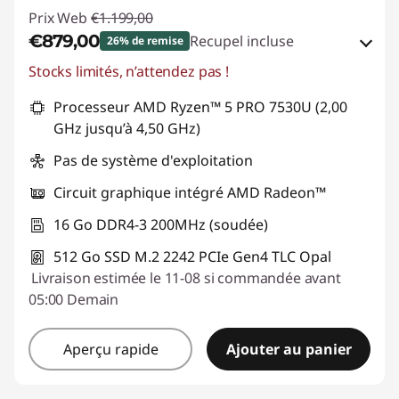
Prix Web
€1.199,00
€879,00
Recupel incluse
26% de remise
Stocks limités, n’attendez pas !
Bons de réduction en ligne :
-€320,00
Processeur AMD Ryzen™ 5 PRO 7530U (2,00
Code de réduction :
THINK-SUMMER
GHz jusqu’à 4,50 GHz)
Pas de système d'exploitation
Circuit graphique intégré AMD Radeon™
16 Go DDR4-3 200MHz (soudée)
512 Go SSD M.2 2242 PCIe Gen4 TLC Opal
Livraison estimée le 11-08 si commandée avant
05:00 Demain
Aperçu rapide
Ajouter au panier