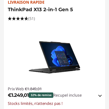
LIVRAISON RAPIDE
ThinkPad X13 2-in-1 Gen 5
(51)
Prix Web
€1.849,01
€1.249,01
Recupel incluse
32% de remise
Stocks limités, n’attendez pas !
Bons de réduction en ligne :
-€600,00