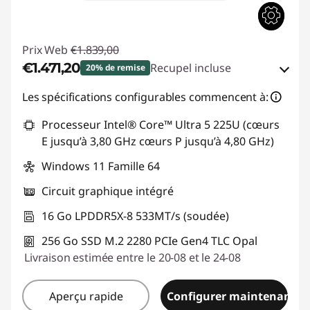
Prix Web
€1.839,00
€1.471,20
Recupel incluse
20% de remise
Bons de réduction en ligne :
-€367,80
Les spécifications configurables commencent à:
Processeur Intel® Core™ Ultra 5 225U (cœurs
Code de réduction :
THINKDEAL
E jusqu’à 3,80 GHz cœurs P jusqu’à 4,80 GHz)
Windows 11 Famille 64
Circuit graphique intégré
16 Go LPDDR5X-8 533MT/s (soudée)
256 Go SSD M.2 2280 PCIe Gen4 TLC Opal
Livraison estimée entre le 20-08 et le 24-08
Aperçu rapide
Configurer maintenant