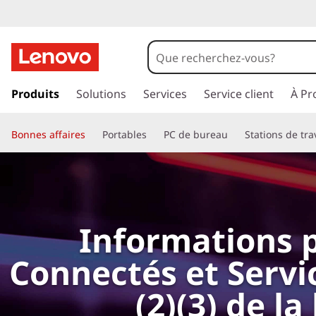
p
a
Produits
Solutions
Services
Service client
À Pr
s
s
Bonnes affaires
Portables
PC de bureau
Stations de tra
e
r
a
u
c
o
Informations p
n
t
Connectés et Servi
e
n
(2)(3) de l
u
p