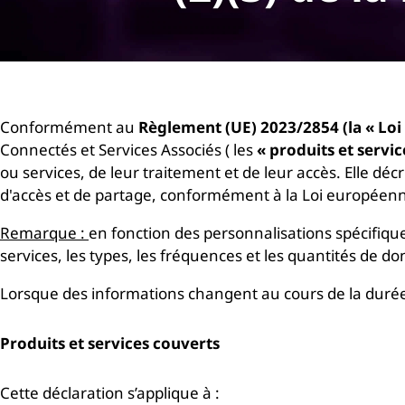
r
i
n
c
i
p
Conformément au
Règlement (UE) 2023/2854 (la « Loi
a
Connectés et Services Associés ( les
« produits et servic
l
ou services, de leur traitement et de leur accès. Elle décr
d'accès et de partage, conformément à la Loi européenn
Remarque :
en fonction des personnalisations spécifiqu
services, les types, les fréquences et les quantités de do
Lorsque des informations changent au cours de la durée 
Produits et services couverts
Cette déclaration s’applique à :