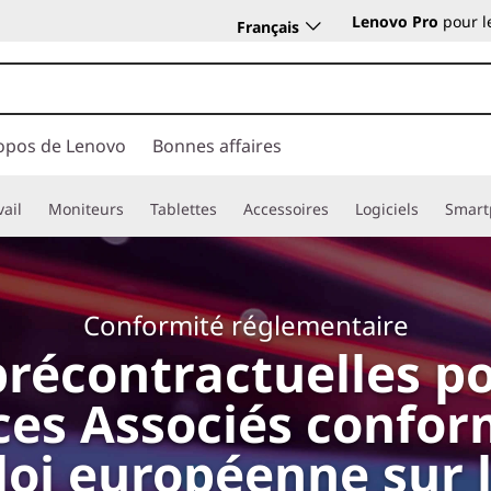
Lenovo Pro
pour l
Français
opos de Lenovo
Bonnes affaires
vail
Moniteurs
Tablettes
Accessoires
Logiciels
Smart
Conformité réglementaire
récontractuelles po
ces Associés conform
a loi européenne sur