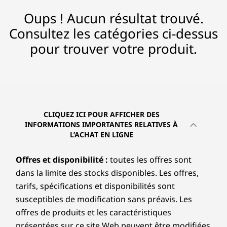
l
Oups ! Aucun résultat trouvé.
Consultez les catégories ci-dessus
L
pour trouver votre produit.
a
p
t
CLIQUEZ ICI POUR AFFICHER DES
o
INFORMATIONS IMPORTANTES RELATIVES À
L’ACHAT EN LIGNE
p
Offres et disponibilité :
toutes les offres sont
s
dans la limite des stocks disponibles. Les offres,
tarifs, spécifications et disponibilités sont
susceptibles de modification sans préavis. Les
offres de produits et les caractéristiques
présentées sur ce site Web peuvent être modifiées