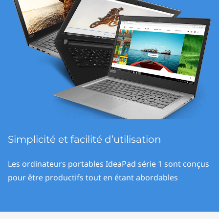
r
i
e
s
P
e
r
Simplicité et facilité d’utilisation
s
Les ordinateurs portables IdeaPad série 1 sont conçus
o
pour être productifs tout en étant abordables
n
a