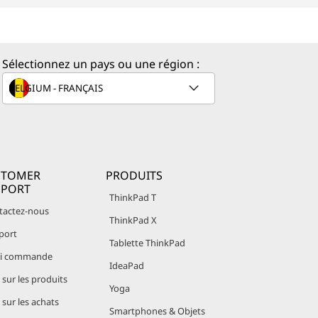
Sélectionnez un pays ou une région :
STOMER
PRODUITS
PPORT
ThinkPad T
tactez-nous
ThinkPad X
port
Tablette ThinkPad
vi commande
IdeaPad
sur les produits
Yoga
sur les achats
Smartphones & Objets