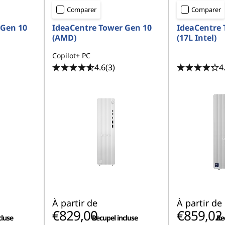
Comparer
Comparer
 Gen 10
IdeaCentre Tower Gen 10
IdeaCentre 
(AMD)
(17L Intel)
Copilot+ PC
4.6
(3)
4
À partir de
À partir de
€829,00
€859,02
cluse
Recupel incluse
Re