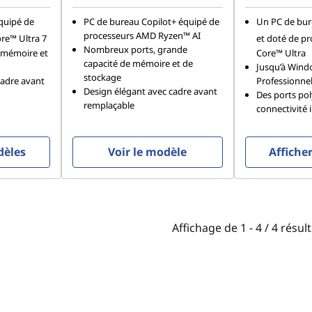
équipé de
PC de bureau Copilot+ équipé de
Un PC de bure
processeurs AMD Ryzen™ AI
re™ Ultra 7
et doté de pr
Nombreux ports, grande
, mémoire et
Core™ Ultra
capacité de mémoire et de
Jusqu’à Wind
stockage
cadre avant
Professionne
Design élégant avec cadre avant
Des ports po
remplaçable
connectivité i
dèles
Voir le modèle
Affiche
Affichage de
1 -
4
/
4
résult