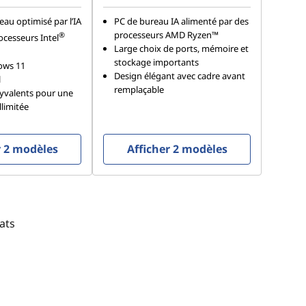
au optimisé par l’IA
PC de bureau IA alimenté par des
processeurs AMD Ryzen™
®
ocesseurs Intel
Large choix de ports, mémoire et
stockage importants
ows 11
Design élégant avec cadre avant
l
remplaçable
lyvalents pour une
llimitée
r 2 modèles
Afficher 2 modèles
ats