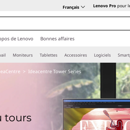
Lenovo Pro
pour l
Français
opos de Lenovo
Bonnes affaires
vail
Moniteurs
Tablettes
Accessoires
Logiciels
Smart
deaCentre
>
Ideacentre Tower Series
 tours