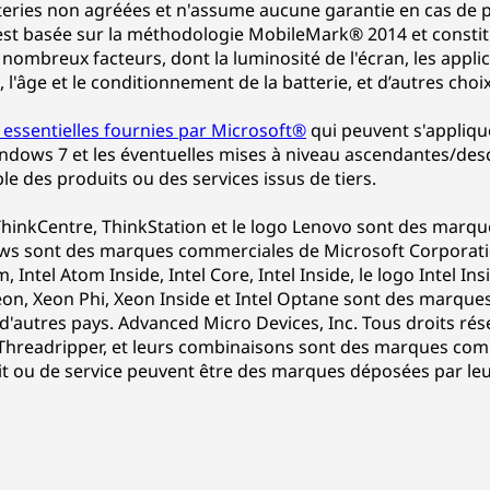
tteries non agréées et n'assume aucune garantie en cas de
ie est basée sur la méthodologie MobileMark® 2014 et const
 nombreux facteurs, dont la luminosité de l'écran, les applica
l'âge et le conditionnement de la batterie, et d’autres choix 
 essentielles fournies par Microsoft®
qui peuvent s'appliq
dows 7 et les éventuelles mises à niveau ascendantes/des
le des produits ou des services issus de tiers.
hinkCentre, ThinkStation et le logo Lenovo sont des marq
s sont des marques commerciales de Microsoft Corporation
om, Intel Atom Inside, Intel Core, Intel Inside, le logo Intel In
eon, Xeon Phi, Xeon Inside et Intel Optane sont des marque
s d'autres pays. Advanced Micro Devices, Inc. Tous droits ré
 Threadripper, et leurs combinaisons sont des marques com
it ou de service peuvent être des marques déposées par leu