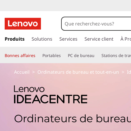
p
a
Produits
Solutions
Services
Service client
À Pr
s
s
Bonnes affaires
Portables
PC de bureau
Stations de tra
e
r
a
Accueil
>
Ordinateurs de bureau et tout-en-un
>
I
u
c
o
n
t
e
Ordinateurs de bureau
n
u
p