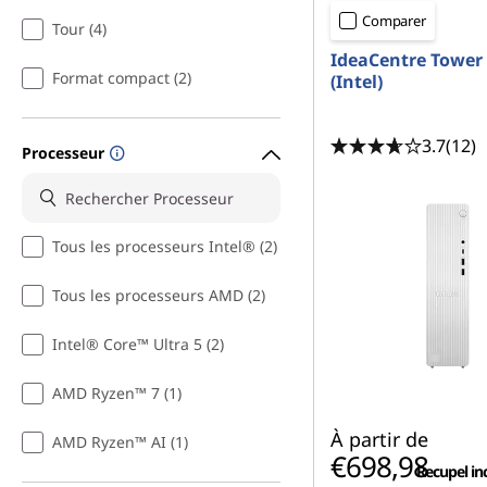
Comparer
Tour (4)
IdeaCentre Tower
Format compact (2)
(Intel)
3.7
(12)
Processeur
Tous les processeurs Intel® (2)
Tous les processeurs AMD (2)
Intel® Core™ Ultra 5 (2)
AMD Ryzen™ 7 (1)
À partir de
AMD Ryzen™ AI (1)
€698,98
Recupel in