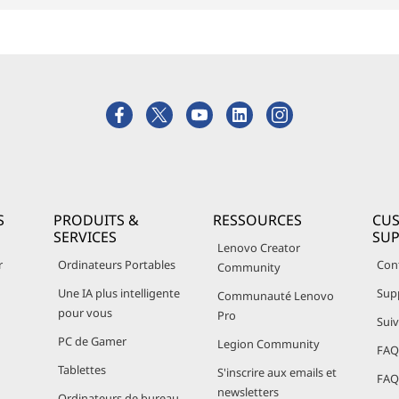
S
PRODUITS &
RESSOURCES
CU
SERVICES
SU
Lenovo Creator
r
Ordinateurs Portables
Con
Community
Une IA plus intelligente
Sup
Communauté Lenovo
pour vous
Pro
Sui
PC de Gamer
Legion Community
FAQ 
Tablettes
S'inscrire aux emails et
FAQ 
newsletters
Ordinateurs de bureau