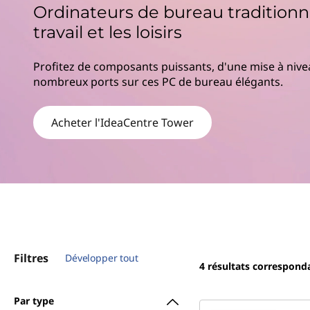
Ordinateurs de bureau traditionn
r
i
travail et les loisirs
n
c
Profitez de composants puissants, d'une mise à nivea
i
nombreux ports sur ces PC de bureau élégants.
p
a
l
Acheter l'IdeaCentre Tower
Filtres
Développer tout
4
résultats correspond
Par type