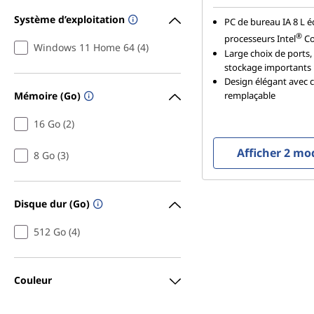
Système d’exploitation
PC de bureau IA 8 L 
®
processeurs Intel
Co
Windows 11 Home 64 (4)
Large choix de ports
stockage importants
Design élégant avec 
remplaçable
Mémoire (Go)
16 Go (2)
Afficher 2 mo
8 Go (3)
Disque dur (Go)
512 Go (4)
Couleur