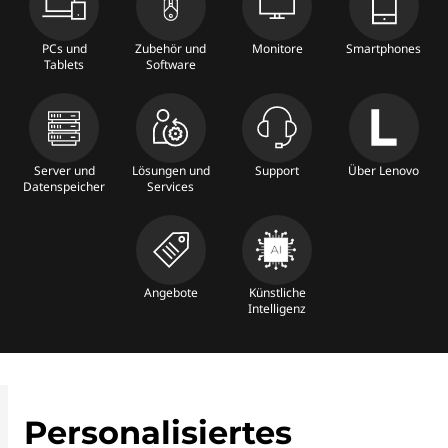
PCs und
Zubehör und
Monitore
Smartphones
Tablets
Software
Server und
Lösungen und
Support
Über Lenovo
Datenspeicher
Services
Angebote
Künstliche
Intelligenz
Personalisiertes