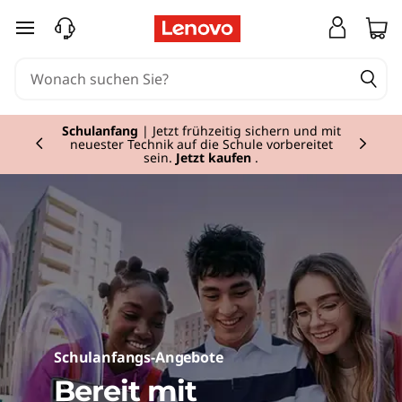
I
zum Hauptinhalt springen
n
t
e
Schulanfang
| Jetzt frühzeitig sichern und mit
neuester Technik auf die Schule vorbereitet
Currently displaying item 1 of
sein.
Jetzt kaufen
.
l
l
i
g
e
Schulanfangs-Angebote
n
Bereit mit