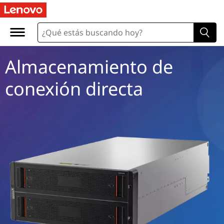
D
i
r
Almacenamiento de
e
conexión directa
c
t
-
A
t
t