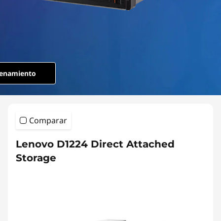
a
c
h
e
enamiento
d
S
Comparar
t
Lenovo D1224 Direct Attached
o
Storage
r
a
g