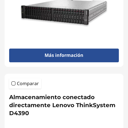
e
Más información
Comparar
Almacenamiento conectado
directamente Lenovo ThinkSystem
D4390