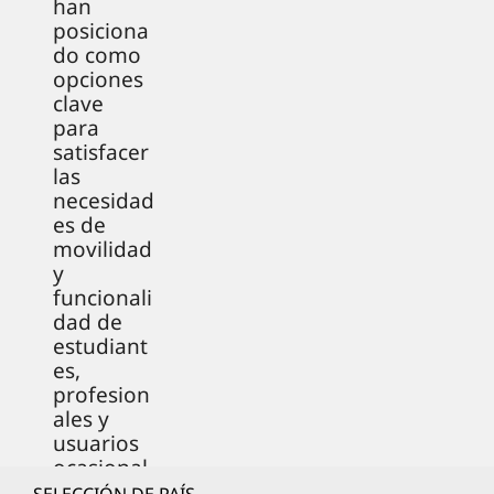
han
posiciona
do como
opciones
clave
para
satisfacer
las
necesidad
es de
movilidad
y
funcionali
dad de
estudiant
es,
profesion
ales y
usuarios
ocasional
es.