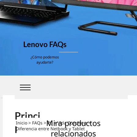
Lenovo FAQs
¿Cómo podemos
ayudarte?
Princi
Mira productos
Inicio
>
FAQs
>
PC + Vida Cotidiana
>
pales
Diferencia entre Netbook y Tablet
relacionados