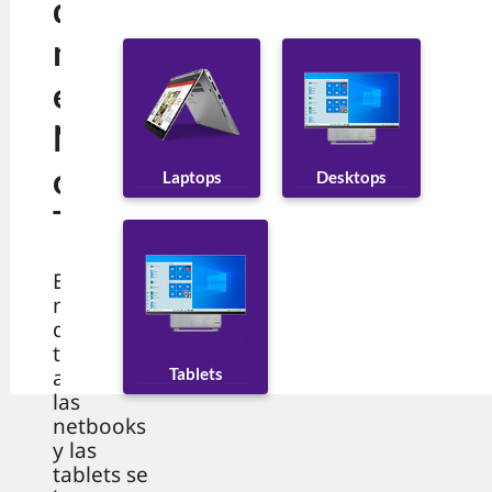
difere
ncias
entre
Netbo
ok y
Desktops
Laptops
Tablet
En el
mundo
de la
tecnologí
Tablets
a portátil,
las
netbooks
y las
tablets se