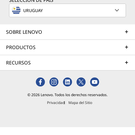
SELECCIÓN DE PAÍS
Ambos
URUGUAY
dispositiv
os
destacan
SOBRE LENOVO
por su
diseño
compacto
PRODUCTOS
y
versatilid
RECURSOS
ad, pero
ofrecen
experienc
ias
distintas
© 2026 Lenovo. Todos los derechos reservados.
dependie
Privacidad
Mapa del Sitio
ndo del
propósito
Lee más
para el
que se
utilicen.