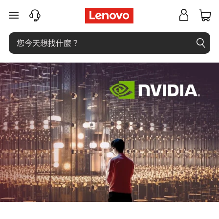
為
跳至主要內容
各
行
各
業
帶
來
生
成
式