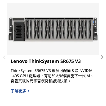
Lenovo ThinkSystem SR675 V3
L
ThinkSystem SR675 V3 最多可配備 8 顆 NVIDIA
L
L40S GPU 處理器，有助於大規模實施下一代 AI、
的
身臨其境的元宇宙模擬和認知決策。
包
氣
了解更多