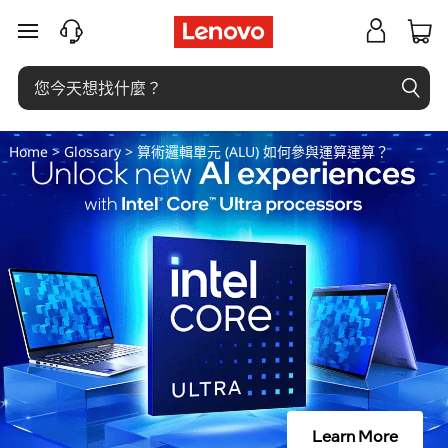
算
跳至主要內容
術
邏
輯
Home
>
Glossary
> 算術邏輯單元 (ALU) 如何參與運算運算？
單
元
(
A
L
U
Learn More