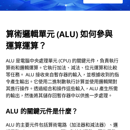
)
如
何
算術邏輯單元 (ALU) 如何參與
運算運算？
參
與
ALU 是電腦中央處理單元 (CPU) 的關鍵元件，負責執行
算術和邏輯運算。它執行加法、減法、位元運算和比較
運
等任務。 ALU 接收來自暫存器的輸入，並根據收到的指
令產生輸出。它使用二進制數執行計算並使用邏輯閘對
算
其進行操作。透過組合和操作這些輸入，ALU 產生所需
的輸出，然後將其儲存回暫存器中以供進一步處理。
運
ALU 的關鍵元件是什麼？
算
？
ALU 的主要元件包括算術電路（加法器和減法器）、邏