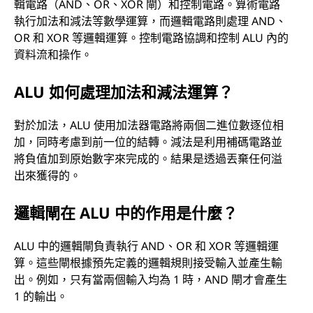
輯電路（AND、OR、XOR 閘）和控制電路。算術電路
執行加法和減法等數學運算，而邏輯電路則處理 AND、
OR 和 XOR 等邏輯運算。控制電路協調和控制 ALU 內的
資料流和操作。
ALU 如何處理加法和減法運算？
對於加法，ALU 使用加法器電路將兩個二進位數逐位相
加，同時考慮到前一位的結轉。減法是利用補碼電路並
將負值加到原始數字來完成的。結果是透過丟棄任何溢
出來獲得的。
邏輯閘在 ALU 中的作用是什麼？
ALU 中的邏輯閘負責執行 AND、OR 和 XOR 等邏輯運
算。這些閘根據預先定義的邏輯規則接受輸入並產生輸
出。例如，只有當兩個輸入均為 1 時，AND 閘才會產生
1 的輸出。