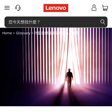
什
跳至主要內容
麼
是
Home
>
Glossary
> 什麼是網路安全中的人工智慧？
網
路
安
全
中
的
人