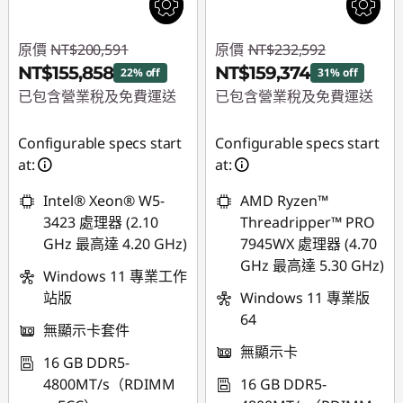
原價
NT$200,591
原價
NT$232,592
NT$155,858
NT$159,374
22% off
31% off
已包含營業稅及免費運送
已包含營業稅及免費運送
即時折扣： :
-
即時折扣： :
-
Configurable specs start
Configurable specs start
NT$44,733
NT$73,218
at:
at:
Intel® Xeon® W5-
AMD Ryzen™
3423 處理器 (2.10
Threadripper™ PRO
GHz 最高達 4.20 GHz)
7945WX 處理器 (4.70
GHz 最高達 5.30 GHz)
Windows 11 專業工作
站版
Windows 11 專業版
64
無顯示卡套件
無顯示卡
16 GB DDR5-
4800MT/s（RDIMM
16 GB DDR5-