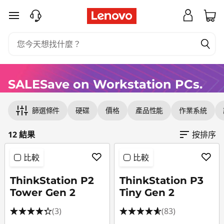
工
跳至主要內容
作
站
SALESave on Workstation PCs.
Original Price 70291.00 TWD Discounted Pric
Original Price 75091.00 TWD Discounted Pric
Original Price 73992.00 TWD Discounted Pri
Original Price 75392.00 TWD Discounted Pric
Original Price 67392.00 TWD Discounted Pri
Original Price 163600.00 TWD Discounted Pri
Original Price 200591.00 TWD Discounted Pri
Original Price 232592.00 TWD Discounted Pri
Original Price 206291.00 TWD Discounted Pri
Original Price 226100.00 TWD Discounted Pri
Original Price 258800.00 TWD Discounted Pr
Original Price 302600.00 TWD Discounted Pr
篩選條件
硬碟
價格
產品性能
作業系統
12 結果
按排序
比較
比較
ThinkStation P2
ThinkStation P3
Tower Gen 2
Tiny Gen 2
(3)
(83)