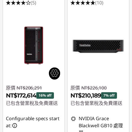
(5)
(10)
原價
NT$206,291
原價
NT$226,100
NT$172,614
NT$210,189
16% off
7% off
已包含營業稅及免費運送
已包含營業稅及免費運送
即時折扣： :
-
即時折扣： :
-
Configurable specs start
NVIDIA Grace
NT$33,677
NT$15,911
at:
Blackwell GB10 處理