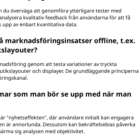
kan du överväga att genomföra ytterligare tester med
 analysera kvalitativ feedback från användarna för att få
s upp av enbart kvantitativa data.
å marknadsföringsinsatser offline, t.ex.
kslayouter?
knadsföring genom att testa variationer av tryckta
 butikslayouter och displayer. De grundläggande principerna
öringskanal.
domar som man bör se upp med när man
r "nyhetseffekten", där användare initialt kan engagera
t den är annorlunda. Dessutom kan bekräftelsebias påverka
t närma sig analysen med objektivitet.