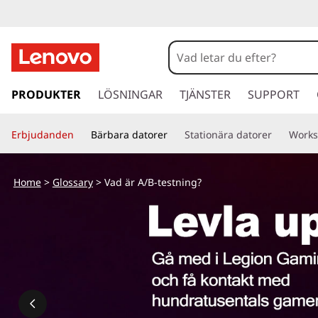
V
a
d
h
o
PRODUKTER
LÖSNINGAR
TJÄNSTER
SUPPORT
ä
p
p
r
Erbjudanden
Bärbara datorer
Stationära datorer
Works
a
v
A
i
Home
>
Glossary
> Vad är A/B-testning?
d
/
a
r
B
e
t
-
i
l
t
l
h