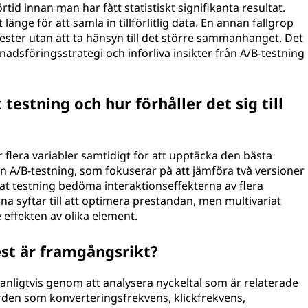
förtid innan man har fått statistiskt signifikanta resultat.
gt länge för att samla in tillförlitlig data. En annan fallgrop
 tester utan att ta hänsyn till det större sammanhanget. Det
nadsföringsstrategi och införliva insikter från A/B-testning
testning och hur förhåller det sig till
r flera variabler samtidigt för att upptäcka den bästa
ån A/B-testning, som fokuserar på att jämföra två versioner
at testning bedöma interaktionseffekterna av flera
a syftar till att optimera prestandan, men multivariat
effekten av olika element.
st är framgångsrikt?
anligtvis genom att analysera nyckeltal som är relaterade
ärden som konverteringsfrekvens, klickfrekvens,