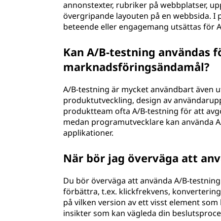
annonstexter, rubriker på webbplatser, up
övergripande layouten på en webbsida. I 
beteende eller engagemang utsättas för A/B
Kan A/B-testning användas f
marknadsföringsändamål?
A/B-testning är mycket användbart även 
produktutveckling, design av användarupp
produktteam ofta A/B-testning för att av
medan programutvecklare kan använda A/B
applikationer.
När bör jag överväga att an
Du bör överväga att använda A/B-testning n
förbättra, t.ex. klickfrekvens, konverte
på vilken version av ett visst element so
insikter som kan vägleda din beslutsproce