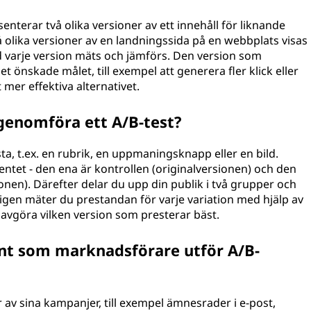
terar två olika versioner av ett innehåll för liknande
å olika versioner av en landningssida på en webbplats visas
d varje version mäts och jämförs. Den version som
et önskade målet, till exempel att generera fler klick eller
 mer effektiva alternativet.
 genomföra ett A/B-test?
esta, t.ex. en rubrik, en uppmaningsknapp eller en bild.
entet - den ena är kontrollen (originalversionen) och den
onen). Därefter delar du upp din publik i två grupper och
tligen mäter du prestandan för varje variation med hjälp av
t avgöra vilken version som presterar bäst.
ent som marknadsförare utför A/B-
 av sina kampanjer, till exempel ämnesrader i e-post,