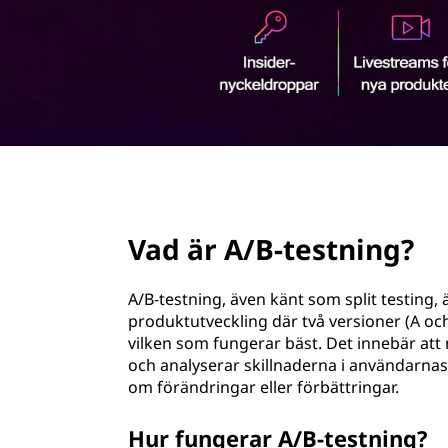
e
u
s
v
u
t
d
i
n
n
n
i
e
h
page hero 2/3
n
å
l
Vad är A/B-testning?
g
l
e
?
A/B-testning, även känt som split testin
t
produktutveckling där två versioner (A och
vilken som fungerar bäst. Det innebär at
och analyserar skillnaderna i användarnas 
om förändringar eller förbättringar.
Hur fungerar A/B-testning?