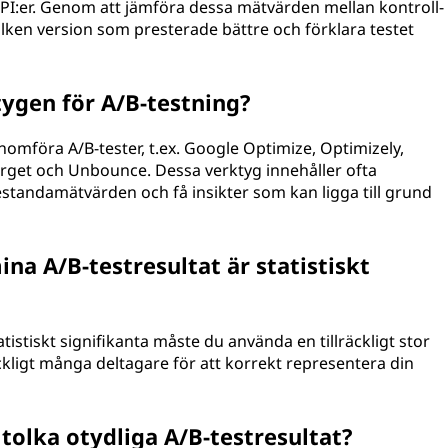
KPI:er. Genom att jämföra dessa mätvärden mellan kontroll-
ilken version som presterade bättre och förklara testet
tygen för A/B-testning?
enomföra A/B-tester, t.ex. Google Optimize, Optimizely,
rget och Unbounce. Dessa verktyg innehåller ofta
prestandamätvärden och få insikter som kan ligga till grund
ina A/B-testresultat är statistiskt
statistiskt signifikanta måste du använda en tillräckligt stor
äckligt många deltagare för att korrekt representera din
t tolka otydliga A/B-testresultat?