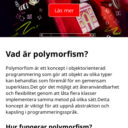
o
Läs mer
r
f
i
s
Vad är polymorfism?
m
Polymorfism är ett koncept i objektorienterad
?
programmering som gör att objekt av olika typer
kan behandlas som föremål för en gemensam
superklass.Det gör det möjligt att återanvändbarhet
och flexibilitet genom att låta flera klasser
implementera samma metod på olika sätt.Detta
koncept är viktigt för att uppnå abstraktion och
kapsling i programmeringsspråk.
Hur fungerar polymorfism?