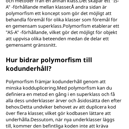
och metoder från en annan klass.Det skapar ett "IS-
A" -förhållande mellan klasser.Å andra sidan är
polymorfism ett koncept som gör det möjligt att
behandla föremål för olika klasser som föremål för
en gemensam superklass.Polymorfism etablerar ett
"AS-A" -förhållande, vilket gör det möjligt för objekt
att uppvisa olika beteenden medan de delar ett
gemensamt gränssnitt.
Hur bidrar polymorfism till
kodunderhåll?
Polymorfism främjar kodunderhåll genom att
minska kodduplicering.Med polymorfism kan du
definiera en metod en gång i en superklass och få
alla dess underklasser ärver och åsidosätta den efter
behov.Detta undviker behovet av att duplicera kod
över flera klasser, vilket gör kodbasen lättare att
underhålla.Dessutom, när nya underklasser läggs
till, kommer den befintliga koden inte att kräva