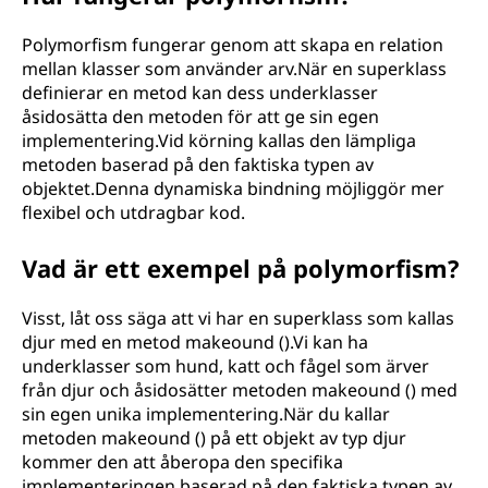
Polymorfism fungerar genom att skapa en relation
mellan klasser som använder arv.När en superklass
definierar en metod kan dess underklasser
åsidosätta den metoden för att ge sin egen
implementering.Vid körning kallas den lämpliga
metoden baserad på den faktiska typen av
objektet.Denna dynamiska bindning möjliggör mer
flexibel och utdragbar kod.
Vad är ett exempel på polymorfism?
Visst, låt oss säga att vi har en superklass som kallas
djur med en metod makeound ().Vi kan ha
underklasser som hund, katt och fågel som ärver
från djur och åsidosätter metoden makeound () med
sin egen unika implementering.När du kallar
metoden makeound () på ett objekt av typ djur
kommer den att åberopa den specifika
implementeringen baserad på den faktiska typen av