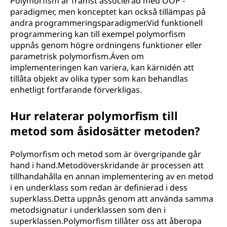
Polymorfism är främst associerad med OOP -
paradigmer, men konceptet kan också tillämpas på
andra programmeringsparadigmer.Vid funktionell
programmering kan till exempel polymorfism
uppnås genom högre ordningens funktioner eller
parametrisk polymorfism.Även om
implementeringen kan variera, kan kärnidén att
tillåta objekt av olika typer som kan behandlas
enhetligt fortfarande förverkligas.
Hur relaterar polymorfism till
metod som åsidosätter metoden?
Polymorfism och metod som är övergripande går
hand i hand.Metodöverskridande är processen att
tillhandahålla en annan implementering av en metod
i en underklass som redan är definierad i dess
superklass.Detta uppnås genom att använda samma
metodsignatur i underklassen som den i
superklassen.Polymorfism tillåter oss att åberopa