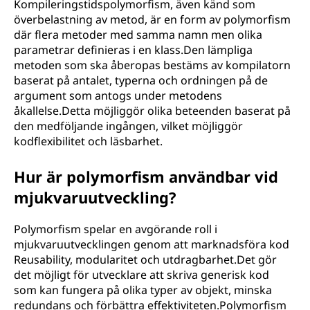
Kompileringstidspolymorfism, även känd som
överbelastning av metod, är en form av polymorfism
där flera metoder med samma namn men olika
parametrar definieras i en klass.Den lämpliga
metoden som ska åberopas bestäms av kompilatorn
baserat på antalet, typerna och ordningen på de
argument som antogs under metodens
åkallelse.Detta möjliggör olika beteenden baserat på
den medföljande ingången, vilket möjliggör
kodflexibilitet och läsbarhet.
Hur är polymorfism användbar vid
mjukvaruutveckling?
Polymorfism spelar en avgörande roll i
mjukvaruutvecklingen genom att marknadsföra kod
Reusability, modularitet och utdragbarhet.Det gör
det möjligt för utvecklare att skriva generisk kod
som kan fungera på olika typer av objekt, minska
redundans och förbättra effektiviteten.Polymorfism