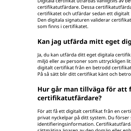
Digitala certifikat utfärdas vanligtvis av
certifikatutfärdare. Dessa certifikatutfär
certifikatet och utfärdar sedan ett digitalt
Den digitala signaturen validerar certifika
som finns i certifikatet.
Kan jag utfärda mitt eget dig
Ja, du kan utfärda ditt eget digitala cert
miljö eller av personer som uttryckligen lita
digitalt certifikat från en betrodd certifi
På så sätt blir ditt certifikat känt och be
Hur går man tillväga för att f
certifikatutfärdare?
För att få ett digitalt certifikat från en ce
privat nyckelpar på ditt system. Du förser
identifieringsinformation. Certifikatutfärd
rättmätiga ägaren av den domän eller enhe