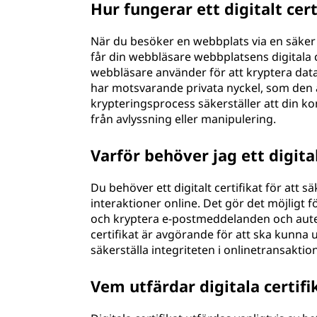
Hur fungerar ett digitalt cert
f
När du besöker en webbplats via en säker 
i
får din webbläsare webbplatsens digitala ce
webbläsare använder för att kryptera data
k
har motsvarande privata nyckel, som den 
krypteringsprocess säkerställer att din 
a
från avlyssning eller manipulering.
t
Varför behöver jag ett digital
?
Du behöver ett digitalt certifikat för att
interaktioner online. Det gör det möjligt f
och kryptera e-postmeddelanden och autenti
certifikat är avgörande för att ska kunna 
säkerställa integriteten i onlinetransaktion
Vem utfärdar digitala certifi