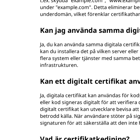
t.ex. skydda "example.com", "www.exampl
under "example.com". Detta eliminerar beho
underdomän, vilket förenklar certifikatha
Kan jag använda samma digita
Ja, du kan använda samma digitala certifikat
kan du installera det på vilken server elle
flera system eller tjänster med samma betro
infrastrukturen.
Kan ett digitalt certifikat a
Ja, digitala certifikat kan användas för 
eller kod signeras digitalt för att verifie
digitalt certifikat kan utvecklare bevisa 
betrodd källa. När användare stöter på si
signaturen för att säkerställa att den int
Vad är certifikatkedjning?