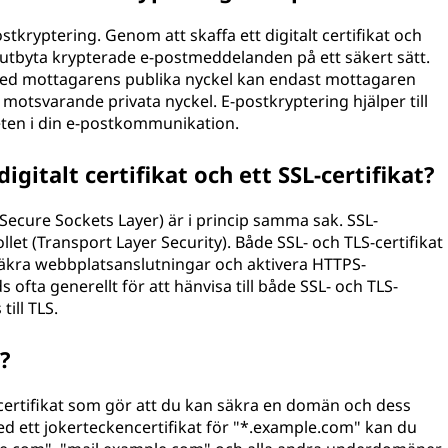
ostkryptering. Genom att skaffa ett digitalt certifikat och
 utbyta krypterade e-postmeddelanden på ett säkert sätt.
ed mottagarens publika nyckel kan endast mottagaren
otsvarande privata nyckel. E-postkryptering hjälper till
eten i din e-postkommunikation.
igitalt certifikat och ett SSL-certifikat?
at (Secure Sockets Layer) är i princip samma sak. SSL-
llet (Transport Layer Security). Både SSL- och TLS-certifikat
t säkra webbplatsanslutningar och aktivera HTTPS-
 ofta generellt för att hänvisa till både SSL- och TLS-
till TLS.
t?
lt certifikat som gör att du kan säkra en domän och dess
d ett jokerteckencertifikat för "*.example.com" kan du