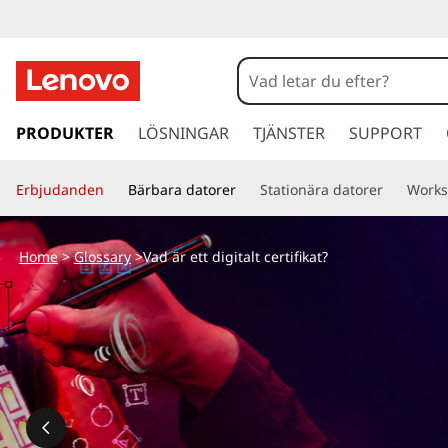
V
a
d
h
o
PRODUKTER
LÖSNINGAR
TJÄNSTER
SUPPORT
ä
p
p
r
Erbjudanden
Bärbara datorer
Stationära datorer
Works
a
v
e
i
Home
>
Glossary
>Vad är ett digitalt certifikat?
d
t
a
r
t
e
t
d
i
l
i
l
h