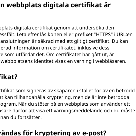
n webbplats digitala certifikat är
bplats digitala certifikat genom att undersöka den
sfält. Leta efter låsikonen eller prefixet "HTTPS" i URL:en
anslutningen är säkrad med ett giltigt certifikat. Du kan
ljerad information om certifikatet, inklusive dess
e som utfärdat det. Om certifikatet har gått ut, är
 webbplatsens identitet visas en varning i webbläsaren.
fikat?
certifikat som signeras av skaparen i stället för av en betrodd
kat kan tillhandahålla kryptering, men de är inte betrodda
ogram. När du stöter på en webbplats som använder ett
läsare därför att visa ett varningsmeddelande och du måste
nnan du fortsätter .
nvändas för kryptering av e-post?