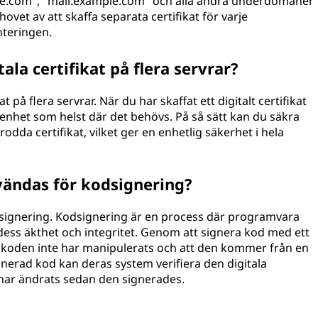
e.com", "mail.example.com" och alla andra underdomäner
vet av att skaffa separata certifikat för varje
nteringen.
la certifikat på flera servrar?
 på flera servrar. När du har skaffat ett digitalt certifikat
r enhet som helst där det behövs. På så sätt kan du säkra
dda certifikat, vilket ger en enhetlig säkerhet i hela
nvändas för kodsignering?
kodsignering. Kodsignering är en process där programvara
ra dess äkthet och integritet. Genom att signera kod med ett
att koden inte har manipulerats och att den kommer från en
gnerad kod kan deras system verifiera den digitala
e har ändrats sedan den signerades.