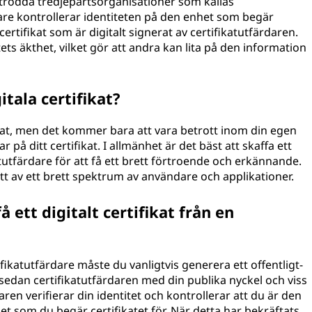
 betrodda tredjepartsorganisationer som kallas
dare kontrollerar identiteten på den enhet som begär
 certifikat som är digitalt signerat av certifikatutfärdaren.
tets äkthet, vilket gör att andra kan lita på den information
itala certifikat?
ifikat, men det kommer bara att vara betrott inom din egen
r på ditt certifikat. I allmänhet är det bäst att skaffa ett
katutfärdare för att få ett brett förtroende och erkännande.
trott av ett brett spektrum av användare och applikationer.
å ett digitalt certifikat från en
rtifikatutfärdare måste du vanligtvis generera ett offentligt-
 sedan certifikatutfärdaren med din publika nyckel och viss
aren verifierar din identitet och kontrollerar att du är den
t som du begär certifikatet för. När detta har bekräftats