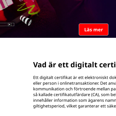
g
u
i
v
u
t
d
i
a
n
n
l
e
h
page hero 2/3
t
å
l
Vad är ett digitalt cert
c
l
e
e
Ett digitalt certifikat är ett elektroniskt
t
eller person i onlinetransaktioner. Det an
r
kommunikation och förtroende mellan parte
så kallade certifikatutfärdare (CA), som be
t
innehåller information som ägarens namn,
giltighetsperiod, vilket garanterar ett säk
i