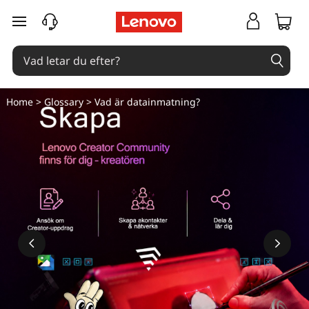
hoppa vidare till huvudinnehållet
Home
>
Glossary
> Vad är datainmatning?