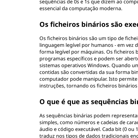
sequências de 0s e 1s que dizem ao comp
essencial da computação moderna.
Os ficheiros binários são exe
Os ficheiros binários são um tipo de fich
linguagem legível por humanos - em vez d
forma legível por máquinas. Os ficheiros
programas específicos e podem ser aberto
sistemas operativos Windows. Quando um u
contidas são convertidas da sua forma bi
computador pode manipular. Isto permite
instruções, tornando os ficheiros binári
O que é que as sequências b
As sequências binárias podem representa
simples, como números e cadeias de carac
áudio e código executável. Cada bit (0 ou
traduz nos tipos de dados tradicionais e