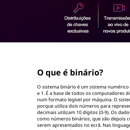
ú
d
o
p
r
i
n
c
i
page hero 2/3
p
a
O que é binário?
l
O sistema binário é um sistema numérico 
e 1. É a base de todos os computadores di
num formato legível por máquina. O sist
porque utiliza dois números para represe
decimais utilizam 10 dígitos (0-9). Os d
como números binários, que são depois c
serem apresentados no ecrã. Nas linguag