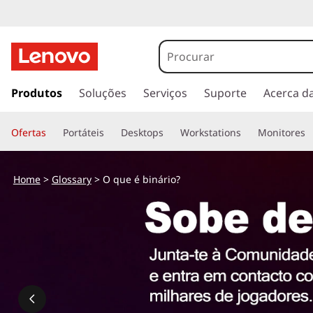
s
a
Produtos
Soluções
Serviços
Suporte
Acerca d
l
t
Ofertas
Portáteis
Desktops
Workstations
Monitores
a
r
p
Home
>
Glossary
> O que é binário?
a
r
a
o
c
o
n
t
e