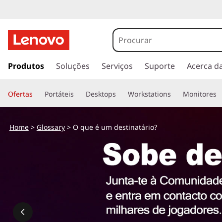
s
a
Produtos
Soluções
Serviços
Suporte
Acerca d
l
t
Ofertas
Portáteis
Desktops
Workstations
Monitores
a
r
p
Home
>
Glossary
> O que é um destinatário?
a
r
a
o
c
o
n
t
e