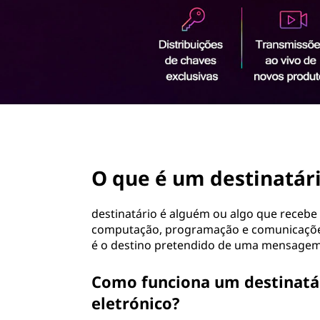
ú
d
o
p
r
i
n
c
i
page hero 2/3
p
a
O que é um destinatár
l
destinatário é alguém ou algo que recebe 
computação, programação e comunicações,
é o destino pretendido de uma mensagem
Como funciona um destinatár
eletrónico?